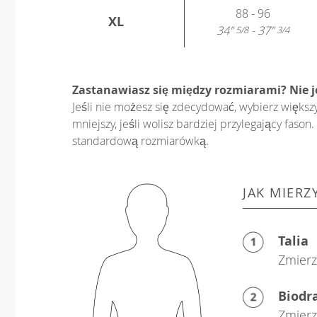
88 - 96
XL
34"
- 37"
5/8
3/4
Zastanawiasz się między rozmiarami? Nie 
Jeśli nie możesz się zdecydować, wybierz większ
mniejszy, jeśli wolisz bardziej przylegający fas
standardową rozmiarówką.
JAK MIERZ
Talia
Zmierz 
Biodr
Zmierz