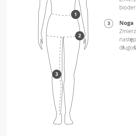
bioder
Noga
Zmierz
następ
długo