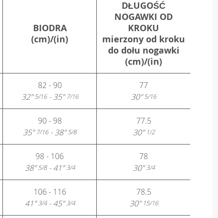
DŁUGOŚĆ
NOGAWKI OD
BIODRA
KROKU
(cm)/(in)
mierzony od kroku
do dołu nogawki
(cm)/(in)
82 - 90
77
32"
- 35"
30"
5/16
7/16
5/16
90 - 98
77.5
35"
- 38"
30"
7/16
5/8
1/2
98 - 106
78
38"
- 41"
30"
5/8
3/4
3/4
106 - 116
78.5
41"
- 45"
30"
3/4
3/4
15/16