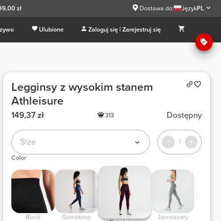
99,00 zł
Dostawa do:
Język
PL
 zywo
Ulubione
Zaloguj się | Zarejestruj się
Legginsy z wysokim stanem
Athleisure
149,37 zł
Dostępny
313
Size
1
Color
 Black 
 Granatowy 
 Jasnoszary 