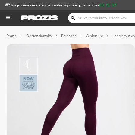
Twoje zamówienie może zostać wysłane jeszcze dziś
03
:
19
:
56
Prozis
Odzież damska
Polecane
Athleisure
Legginsy z w