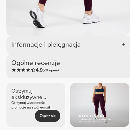
Informacje i pielęgnacja
Ogólne recenzje
4.9
(20 opinii)
Otrzymuj
ekskluzywne
nowości i oferty
Otrzymuj wiadomości i
promocje na swój e-mail
Zapisz się