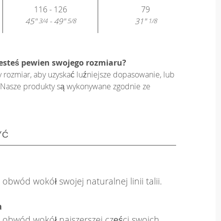
116 - 126
79
45"
- 49"
31"
3/4
5/8
1/8
jesteś pewien swojego rozmiaru?
y rozmiar, aby uzyskać luźniejsze dopasowanie, lub
on. Nasze produkty są wykonywane zgodnie ze
YĆ
obwód wokół swojej naturalnej linii talii.
a
 obwód wokół najszerszej części swoich