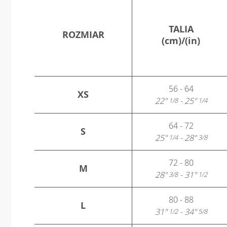
TALIA
ROZMIAR
(cm)/(in)
56 - 64
XS
22"
- 25"
1/8
1/4
64 - 72
S
25"
- 28"
1/4
3/8
72 - 80
M
28"
- 31"
3/8
1/2
80 - 88
L
31"
- 34"
1/2
5/8