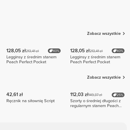
Zobacz wszystkie
128,05 zł
128,05 zł
213,41 zł
213,41 zł
40%
40%
Legginsy z średnim stanem
Legginsy z średnim stanem
Peach Perfect Pocket
Peach Perfect Pocket
Zobacz wszystkie
42,61 zł
112,03 zł
149,37 zł
25%
Ręcznik na siłownię Script
Szorty o średniej długości z
regularnym stanem Peach
Perfect FX