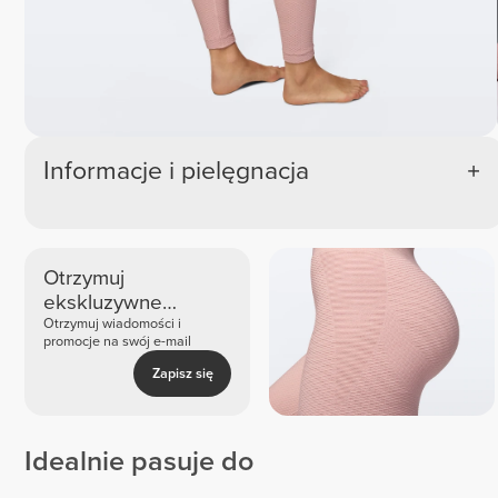
Informacje i pielęgnacja
Otrzymuj
ekskluzywne
nowości i oferty
Otrzymuj wiadomości i
promocje na swój e-mail
Zapisz się
Idealnie pasuje do