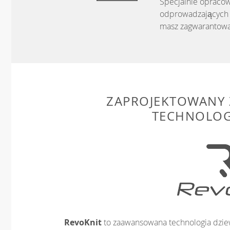
Specjalnie opracow
odprowadzających w
masz zagwarantowa
ZAPROJEKTOWANY 
TECHNOLOG
RevoKnit
to zaawansowana technologia dziew