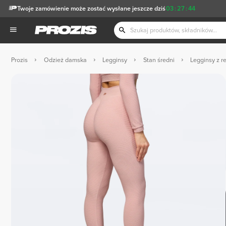
Twoje zamówienie może zostać wysłane jeszcze dziś
03
:
27
:
43
Prozis
Odzież damska
Legginsy
Stan średni
Legginsy z r