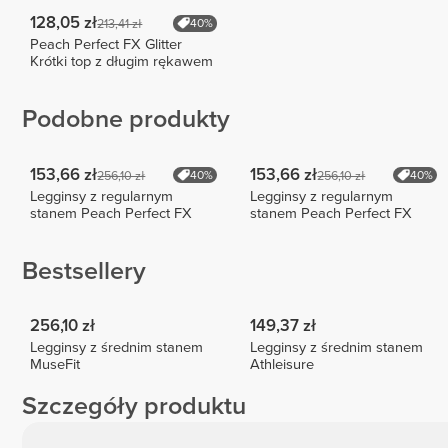
128,05 zł
213,41 zł
40%
Peach Perfect FX Glitter
Krótki top z długim rękawem
Podobne produkty
153,66 zł
153,66 zł
256,10 zł
256,10 zł
40%
40%
Legginsy z regularnym
Legginsy z regularnym
stanem Peach Perfect FX
stanem Peach Perfect FX
Bestsellery
256,10 zł
149,37 zł
Legginsy z średnim stanem
Legginsy z średnim stanem
MuseFit
Athleisure
Szczegóły produktu