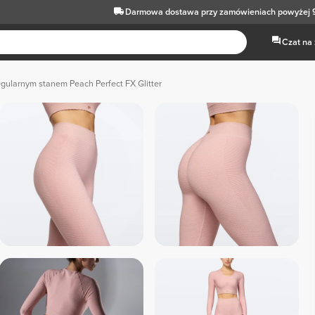
Darmowa dostawa
przy zamówieniach powyżej 
Czat na
egularnym stanem Peach Perfect FX Glitter