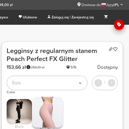
99,00 zł
Dostawa do:
Język
PL
 zywo
Ulubione
Zaloguj się | Zarejestruj się
Legginsy z regularnym stanem
Peach Perfect FX Glitter
153,66 zł
Dostępny
256,10 zł
576
Size
1
Color
 Black 