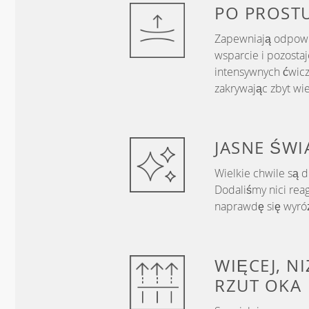
PO PROST
Zapewniają odpowie
wsparcie i pozosta
intensywnych ćwicz
zakrywając zbyt wie
JASNE
ŚWI
Wielkie chwile są dl
Dodaliśmy nici reag
naprawdę się wyróż
WIĘCEJ, N
RZUT OKA