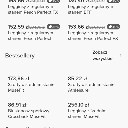
153,66 zł
130,40 zł
256,10 zł
40%
217,33 zł
40%
Legginsy z regularnym
Legginsy z regularnym
stanem Peach Perfect FX
stanem BFF
152,59 zł
153,66 zł
234,75 zł
35%
256,10 zł
40%
Legginsy z regularnym
Legginsy z regularnym
stanem Peach Perfect
stanem Peach Perfect FX
Extra
Zobacz
Bestsellery
wszystkie
173,86 zł
85,22 zł
Szorty o średnim stanie
Szorty o średnim stanie
MuseFit
Athleisure
86,91 zł
256,10 zł
Biustonosz sportowy
Legginsy z średnim
Crossback MuseFit
stanem MuseFit