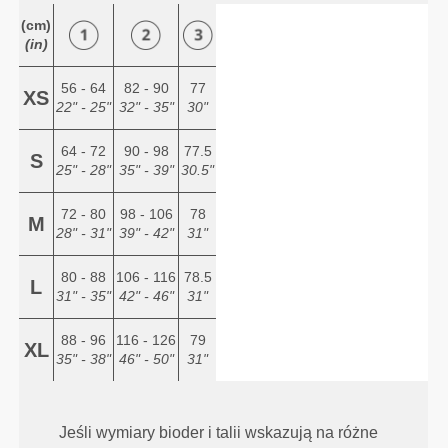
(cm)
(in)
56 - 64
82 - 90
77
XS
22" - 25"
32" - 35"
30"
64 - 72
90 - 98
77.5
S
25" - 28"
35" - 39"
30.5"
72 - 80
98 - 106
78
M
28" - 31"
39" - 42"
31"
80 - 88
106 - 116
78.5
L
31" - 35"
42" - 46"
31"
88 - 96
116 - 126
79
XL
35" - 38"
46" - 50"
31"
Jeśli wymiary bioder i talii wskazują na różne