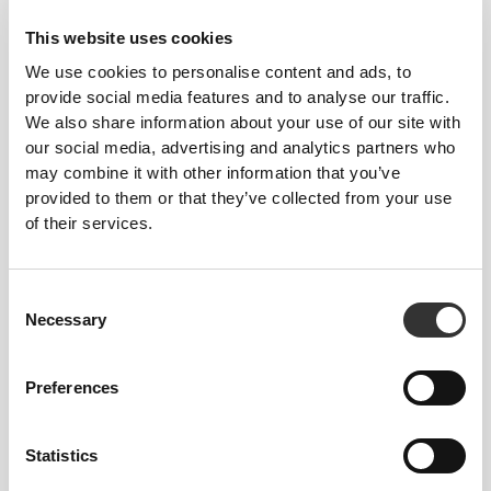
ZAPROJEKTOWANY Z
This website uses cookies
WYKORZYSTANIEM
We use cookies to personalise content and ads, to
TECHNOLOGII
REVOKNIT
provide social media features and to analyse our traffic.
We also share information about your use of our site with
our social media, advertising and analytics partners who
may combine it with other information that you’ve
provided to them or that they’ve collected from your use
of their services.
RevoKnit
to zaawansowana technologia
Consent
dziewiarska opracowana przez Prozis, która
Necessary
Selection
pozwala tworzyć wysokiej jakości ubrania
dopasowujące się do ciała niczym druga skóra,
Preferences
zapewniając większą elastyczność, wsparcie i
komfort.
Statistics
RevoKnit
działa lepiej, zapewnia większy komfort i