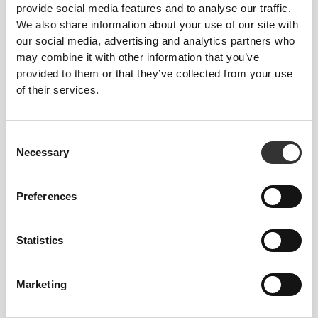
provide social media features and to analyse our traffic.
We also share information about your use of our site with
our social media, advertising and analytics partners who
may combine it with other information that you’ve
provided to them or that they’ve collected from your use
of their services.
Bez wszywanej metki
Nasza odzież to synonim wygody. Postawiliśmy na
Consent
rozwiązanie, które zdecydowanie wyróżnia nasze
Necessary
Selection
ubrania: brak szwów! Bez wszytych metek noszenie
naszych produktów staje się przyjemniejsze i nie
powoduje podrażnień skóry.
Preferences
PORADY DOTYCZĄCE
Statistics
DOPASOWANIA
Marketing