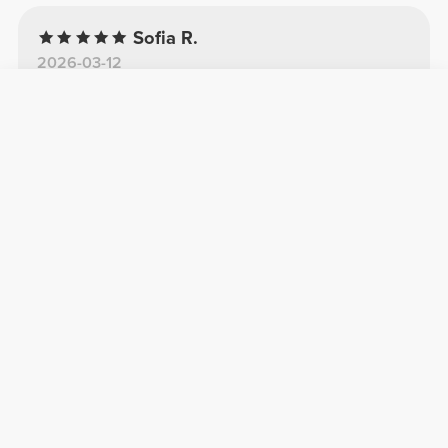
Sofia R.
2026-03-12
Komfort
Jakość
Uwielbiam
Uwielbiam te legginsy. To jedne z moich
ulubionych.
Zobacz oryginał
Eva L.
2025-12-05
Komfort
Jakość
Piękny
Bardzo miła w dotyku i super wygodna.
Zobacz oryginał