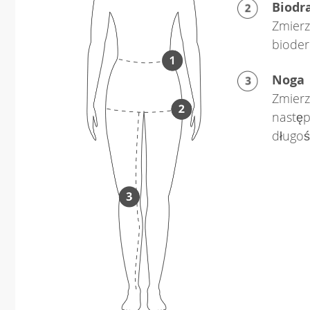
Biodr
Zmierz
bioder
Noga
Zmierz
następ
długo