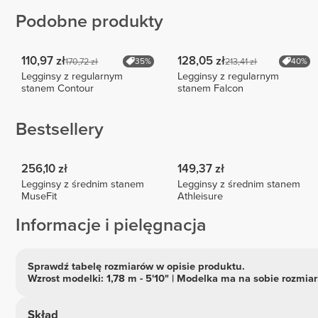
Podobne produkty
110,97 zł
128,05 zł
170,72 zł
213,41 zł
35%
40%
Legginsy z regularnym
Legginsy z regularnym
stanem Contour
stanem Falcon
Bestsellery
256,10 zł
149,37 zł
Legginsy z średnim stanem
Legginsy z średnim stanem
MuseFit
Athleisure
Informacje i pielęgnacja
Sprawdź tabelę rozmiarów w opisie produktu.
Wzrost modelki: 1,78 m - 5'10" | Modelka ma na sobie rozmiar
Skład