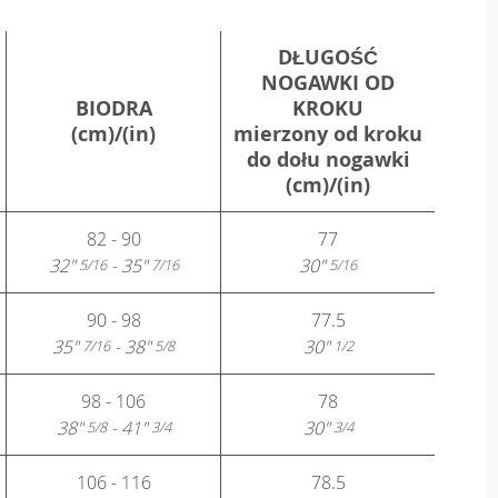
DŁUGOŚĆ
NOGAWKI OD
BIODRA
KROKU
(cm)/(in)
mierzony od kroku
do dołu nogawki
(cm)/(in)
82 - 90
77
32"
- 35"
30"
5/16
7/16
5/16
90 - 98
77.5
35"
- 38"
30"
7/16
5/8
1/2
98 - 106
78
38"
- 41"
30"
5/8
3/4
3/4
106 - 116
78.5