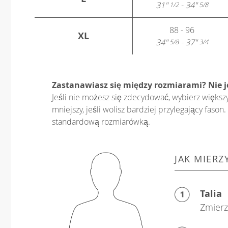
31"
- 34"
1/2
5/8
88 - 96
XL
34"
- 37"
5/8
3/4
Zastanawiasz się między rozmiarami? Nie 
Jeśli nie możesz się zdecydować, wybierz większ
mniejszy, jeśli wolisz bardziej przylegający fas
standardową rozmiarówką.
JAK MIERZ
Talia
Zmierz 