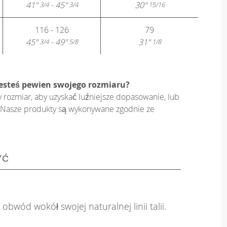
41"
- 45"
30"
3/4
3/4
15/16
116 - 126
79
45"
- 49"
31"
3/4
5/8
1/8
jesteś pewien swojego rozmiaru?
y rozmiar, aby uzyskać luźniejsze dopasowanie, lub
on. Nasze produkty są wykonywane zgodnie ze
YĆ
obwód wokół swojej naturalnej linii talii.