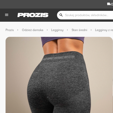
D
Prozis
Odzież damska
Legginsy
Stan średni
Legginsy z 