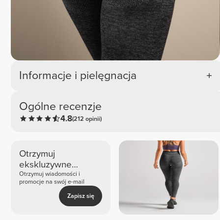
Informacje i pielęgnacja
Ogólne recenzje
4.8
(212 opinii)
Otrzymuj
ekskluzywne
nowości i oferty
Otrzymuj wiadomości i
promocje na swój e-mail
Zapisz się