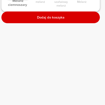
 Melanż 
melanż 
szałwiowy 
Melanż 
melan
ciemnoszary 
melanż 
Dodaj do koszyka