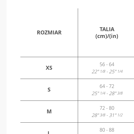
TALIA
ROZMIAR
(cm)/(in)
56 - 64
XS
22"
- 25"
1/8
1/4
64 - 72
S
25"
- 28"
1/4
3/8
72 - 80
M
28"
- 31"
3/8
1/2
80 - 88
L