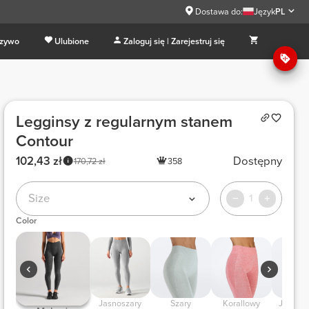
Dostawa do:
Język
PL
 zywo
Ulubione
Zaloguj się | Zarejestruj się
Legginsy z regularnym stanem
Contour
102,43 zł
Dostępny
170,72 zł
358
Size
1
Color
 Jasnoszary 
 Szary 
 Korallowy 
 Jasny liliowy 