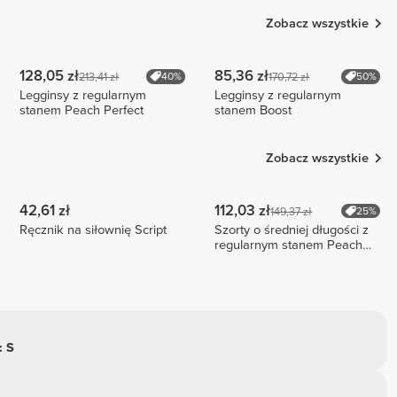
Zobacz wszystkie
128,05 zł
85,36 zł
213,41 zł
170,72 zł
40%
50%
Legginsy z regularnym
Legginsy z regularnym
stanem Peach Perfect
stanem Boost
Zobacz wszystkie
42,61 zł
112,03 zł
149,37 zł
25%
Ręcznik na siłownię Script
Szorty o średniej długości z
regularnym stanem Peach
Perfect FX
: S