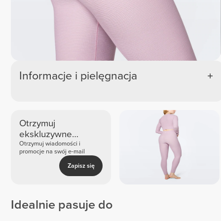
Informacje i pielęgnacja
Otrzymuj
ekskluzywne
nowości i oferty
Otrzymuj wiadomości i
promocje na swój e-mail
Zapisz się
Idealnie pasuje do