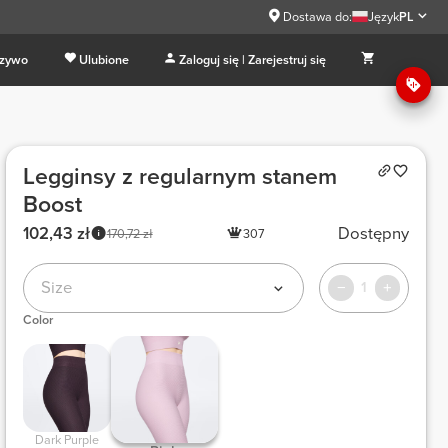
Dostawa do:
Język
PL
 zywo
Ulubione
Zaloguj się | Zarejestruj się
Legginsy z regularnym stanem
Boost
102,43 zł
Dostępny
170,72 zł
307
Size
1
Color
 Dark Purple 