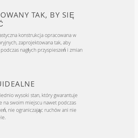
OWANY TAK, BY
SIĘ
Ć
astyczna konstrukcja opracowana w
ryjnych, zaprojektowana tak, aby
podczas nagłych przyspieszeń i zmian
U
IDEALNE
dnio wysoki stan, który gwarantuje
je na swoim miejscu nawet podczas
eń, nie ograniczając ruchów ani nie
le.