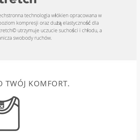
zechstronna technologia włókien opracowana w
poziom kompresji oraz dużą elastyczność dla
tretch© utrzymuje uczucie suchości i chłodu, a
anicza swobody ruchów.
O TWÓJ KOMFORT.