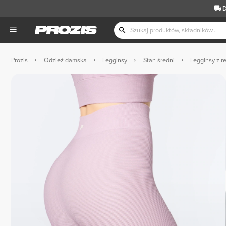
D
Prozis
Odzież damska
Legginsy
Stan średni
Legginsy z 