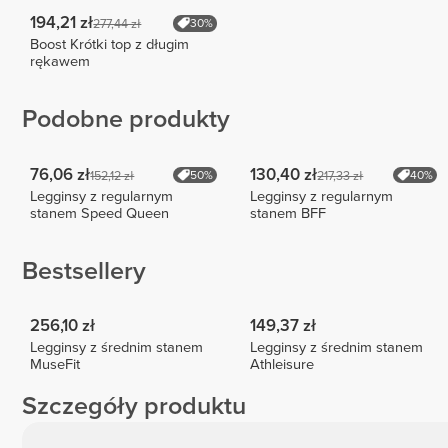
194,21 zł
277,44 zł
30%
Boost Krótki top z długim
rękawem
Podobne produkty
76,06 zł
130,40 zł
152,12 zł
217,33 zł
50%
40%
Legginsy z regularnym
Legginsy z regularnym
stanem Speed Queen
stanem BFF
Bestsellery
256,10 zł
149,37 zł
Legginsy z średnim stanem
Legginsy z średnim stanem
MuseFit
Athleisure
Szczegóły produktu