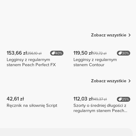
Zobacz wszystkie
153,66 zł
119,50 zł
256,10 zł
170,72 zł
40%
30%
Legginsy z regularnym
Legginsy z regularnym
stanem Peach Perfect FX
stanem Contour
Zobacz wszystkie
42,61 zł
112,03 zł
149,37 zł
25%
Ręcznik na siłownię Script
Szorty o średniej długości z
regularnym stanem Peach
Perfect FX