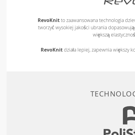
RevoKnit
to zaawansowana technologia dziew
tworzyć wysokiej jakości ubrania dopasowując
większą elastycznoś
RevoKnit
działa lepiej, zapewnia większy ko
TECHNOLOG