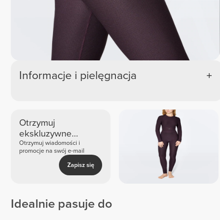
Informacje i pielęgnacja
Otrzymuj
ekskluzywne
nowości i oferty
Otrzymuj wiadomości i
promocje na swój e-mail
Zapisz się
Idealnie pasuje do