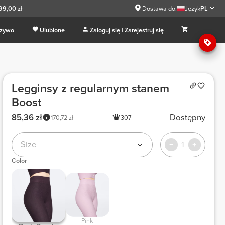
99,00 zł
Dostawa do:
Język
PL
 zywo
Ulubione
Zaloguj się | Zarejestruj się
Legginsy z regularnym stanem
Boost
85,36 zł
Dostępny
170,72 zł
307
Size
1
Color
 Pink 