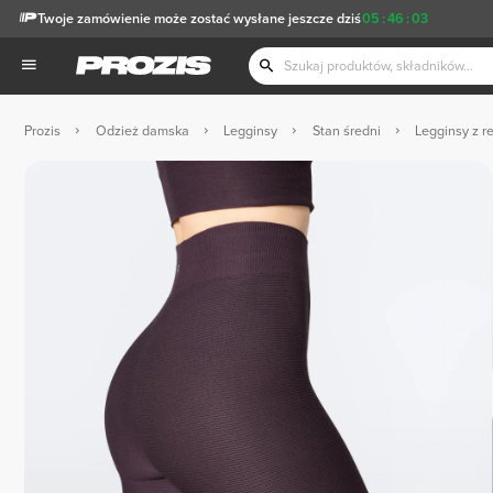
Twoje zamówienie może zostać wysłane jeszcze dziś
05
:
46
:
03
Prozis
Odzież damska
Legginsy
Stan średni
Legginsy z 