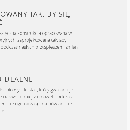
OWANY TAK, BY
SIĘ
Ć
astyczna konstrukcja opracowana w
ryjnych, zaprojektowana tak, aby
podczas nagłych przyspieszeń i zmian
U
IDEALNE
dnio wysoki stan, który gwarantuje
je na swoim miejscu nawet podczas
eń, nie ograniczając ruchów ani nie
le.