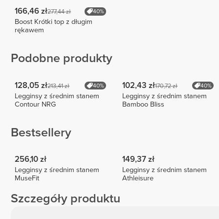
166,46 zł
277,44 zł
40%
Boost Krótki top z długim
rękawem
Podobne produkty
128,05 zł
102,43 zł
213,41 zł
170,72 zł
40%
40%
Legginsy z średnim stanem
Legginsy z średnim stanem
Contour NRG
Bamboo Bliss
Bestsellery
256,10 zł
149,37 zł
Legginsy z średnim stanem
Legginsy z średnim stanem
MuseFit
Athleisure
Szczegóły produktu