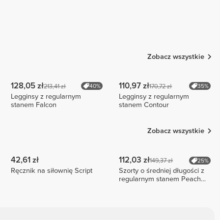
Zobacz wszystkie
128,05 zł
110,97 zł
213,41 zł
170,72 zł
40%
35%
Legginsy z regularnym
Legginsy z regularnym
stanem Falcon
stanem Contour
Zobacz wszystkie
42,61 zł
112,03 zł
149,37 zł
25%
Ręcznik na siłownię Script
Szorty o średniej długości z
regularnym stanem Peach
Perfect FX