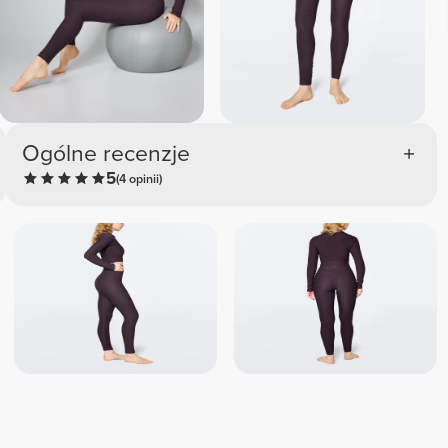
Ogólne recenzje
5
(4 opinii)