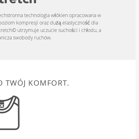
zechstronna technologia włókien opracowana w
poziom kompresji oraz dużą elastyczność dla
tretch© utrzymuje uczucie suchości i chłodu, a
anicza swobody ruchów.
O TWÓJ KOMFORT.