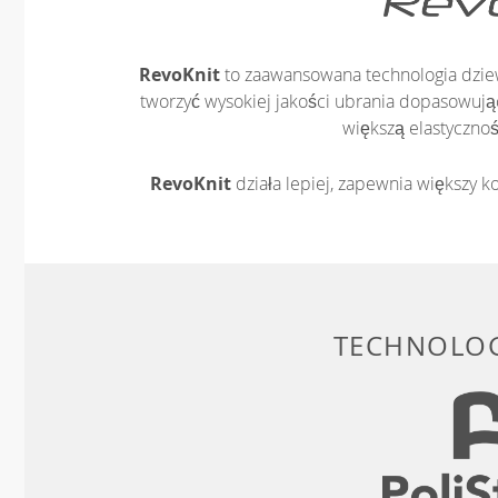
RevoKnit
to zaawansowana technologia dziew
tworzyć wysokiej jakości ubrania dopasowując
większą elastycznoś
RevoKnit
działa lepiej, zapewnia większy ko
TECHNOLOG