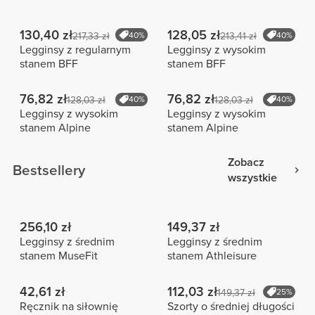
130,40 zł
128,05 zł
217,33 zł
40%
213,41 zł
40%
Legginsy z regularnym
Legginsy z wysokim
stanem BFF
stanem BFF
76,82 zł
76,82 zł
128,03 zł
40%
128,03 zł
40%
Legginsy z wysokim
Legginsy z wysokim
stanem Alpine
stanem Alpine
Zobacz
Bestsellery
wszystkie
256,10 zł
149,37 zł
Legginsy z średnim
Legginsy z średnim
stanem MuseFit
stanem Athleisure
42,61 zł
112,03 zł
149,37 zł
25%
Ręcznik na siłownię
Szorty o średniej długości