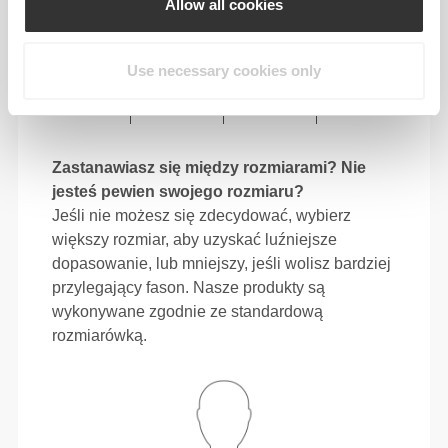
Allow all cookies
80 - 88
106 - 116
78.5
L
31"
- 34"
41"
- 45"
30"
1/2
5/8
3/4
3/4
15/16
Use necessary cookies only
88 - 96
116 - 126
79
XL
34"
- 37"
45"
- 49"
31"
5/8
3/4
3/4
5/8
1/8
Zastanawiasz się między rozmiarami? Nie
jesteś pewien swojego rozmiaru?
Jeśli nie możesz się zdecydować, wybierz
większy rozmiar, aby uzyskać luźniejsze
dopasowanie, lub mniejszy, jeśli wolisz bardziej
przylegający fason. Nasze produkty są
wykonywane zgodnie ze standardową
rozmiarówką.