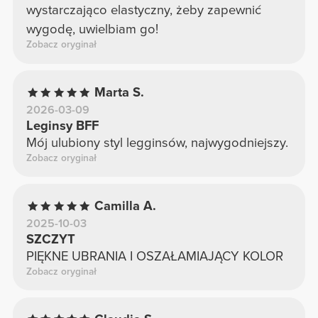
wystarczająco elastyczny, żeby zapewnić
wygodę, uwielbiam go!
Zobacz oryginał
Marta S.
2026-03-09
Leginsy BFF
Mój ulubiony styl legginsów, najwygodniejszy.
Zobacz oryginał
Camilla A.
2025-10-03
SZCZYT
PIĘKNE UBRANIA I OSZAŁAMIAJĄCY KOLOR
Zobacz oryginał