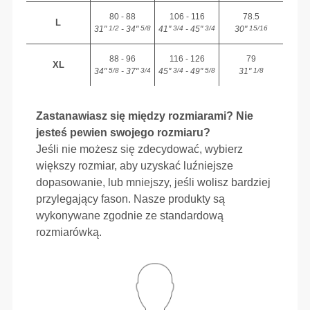
80 - 88
106 - 116
78.5
L
31"
- 34"
41"
- 45"
30"
1/2
5/8
3/4
3/4
15/16
88 - 96
116 - 126
79
XL
34"
- 37"
45"
- 49"
31"
5/8
3/4
3/4
5/8
1/8
Zastanawiasz się między rozmiarami? Nie
jesteś pewien swojego rozmiaru?
Jeśli nie możesz się zdecydować, wybierz
większy rozmiar, aby uzyskać luźniejsze
dopasowanie, lub mniejszy, jeśli wolisz bardziej
przylegający fason. Nasze produkty są
wykonywane zgodnie ze standardową
rozmiarówką.