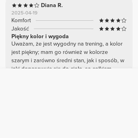
Diana R.
2025-04-19
Komfort
Jakość
Piękny kolor i wygoda
Uważam, że jest wygodny na trening, a kolor
jest piękny; mam go również w kolorze
szarym i zarówno średni stan, jak i sposób, w
jaki dopasowuje się do ciała, są całkiem
wygodne. Jakość jest dobra. Polecam.
Zobacz oryginał
Plamena M.
2025-03-22
Komfort
Jakość
Tak wygodne!