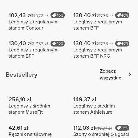
102,43 zł
130,40 zł
170,72 zł
40%
217,33 zł
40%
Legginsy z regularnym
Legginsy z regularnym
stanem Contour
stanem BFF
130,40 zł
130,40 zł
217,33 zł
40%
217,33 zł
40%
Legginsy z regularnym
Legginsy z regularnym
stanem BFF
stanem BFF NRG
Zobacz
Bestsellery
wszystkie
256,10 zł
149,37 zł
Legginsy z średnim
Legginsy z średnim
stanem MuseFit
stanem Athleisure
42,61 zł
112,03 zł
149,37 zł
25%
Ręcznik na siłownię
Szorty o średniej długości