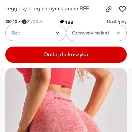
Legginsy z regularnym stanem BFF
Dostępny
130,40 zł
217,33 zł
488
Size
Czerwony melanż
Dodaj do koszyka