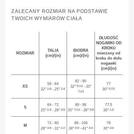
ZALECANY ROZMIAR NA PODSTAWIE
TWOICH WYMIARÓW CIAŁA
DŁUGOŚĆ
NOGAWKI OD
KROKU
TALIA
BIODRA
ROZMIAR
mierzony od
(cm)/(in)
(cm)/(in)
kroku do dołu
nogawki
(cm)/(in)
82 - 90
56 - 64
77
XS
32"
- 35"
5/16
22"
- 25"
30"
1/8
1/4
5/16
7/16
64 - 72
90 - 98
77.5
S
25"
- 28"
35"
- 38"
30"
1/4
3/8
7/16
5/8
1/2
72 - 80
98 - 106
78
M
28"
- 31"
38"
- 41"
30"
3/8
1/2
5/8
3/4
3/4