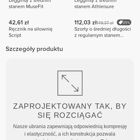
Legginsy z średnim
Legginsy z średnim
stanem MuseFit
stanem Athleisure
42,61 zł
112,03 zł
149,37 zł
25%
Ręcznik na siłownię
Szorty o średniej długości
Script
z regularnym stanem
Peach Perfect FX
Szczegóły produktu
ZAPROJEKTOWANY TAK, BY
SIĘ ROZCIĄGAĆ
Nasze ubrania zapewniają odpowiednią kompresję
i elastyczność, a ich konstrukcja pozwala