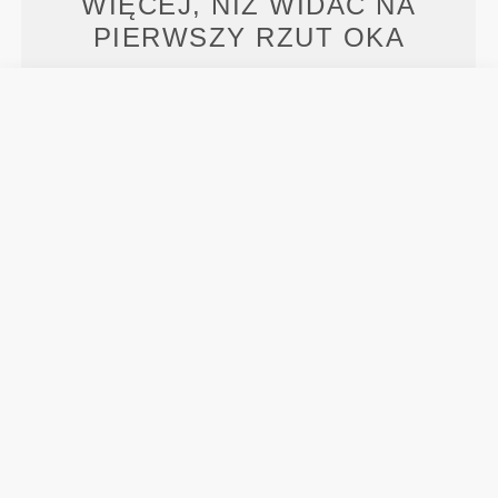
WIĘCEJ, NIŻ WIDAĆ NA
PIERWSZY RZUT OKA
Specjalnie opracowana technologia włókien o
właściwościach odprowadzających wilgoć, dzięki
którym pozostajesz suchy i masz zagwarantowany
komfort.
ZAPROJEKTOWANY Z
WYKORZYSTANIEM
TECHNOLOGII
REVOKNIT