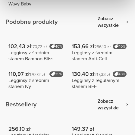
Wavy Baby
Zobacz
Podobne produkty
wszystkie
102,43 zł
153,66 zł
170,72 zł
40%
256,10 zł
40%
Legginsy z średnim
Legginsy z średnim
stanem Bamboo Bliss
stanem Anti-Cell
110,97 zł
130,40 zł
170,72 zł
35%
217,33 zł
40%
Legginsy z średnim
Legginsy z regularnym
stanem Ivy
stanem BFF
Zobacz
Bestsellery
wszystkie
256,10 zł
149,37 zł