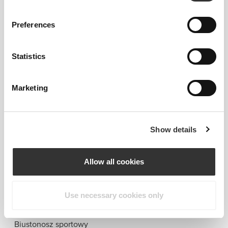
Preferences
Statistics
Marketing
Informacje i pielęgnacja
Ogólne recenzje
Show details
4.7
(7 opinii)
Allow all cookies
Idealnie pasuje do
Use necessary cookies only
76,82 zł
128,03 zł
40%
Biustonosz sportowy