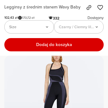
Legginsy z średnim stanem Wavy Baby
Dostępny
102,43 zł
170,72 zł
332
Size
Czarny / Ciemny liliowy
Dodaj do koszyka