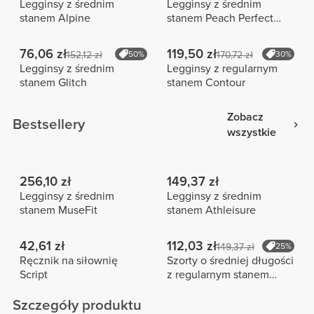
Legginsy z średnim
Legginsy z średnim
stanem Alpine
stanem Peach Perfect
Pocket
76,06 zł
119,50 zł
152,12 zł
50%
170,72 zł
30%
Legginsy z średnim
Legginsy z regularnym
stanem Glitch
stanem Contour
Zobacz
Bestsellery
wszystkie
256,10 zł
149,37 zł
Legginsy z średnim
Legginsy z średnim
stanem MuseFit
stanem Athleisure
42,61 zł
112,03 zł
149,37 zł
25%
Ręcznik na siłownię
Szorty o średniej długości
Script
z regularnym stanem
Peach Perfect FX
Szczegóły produktu