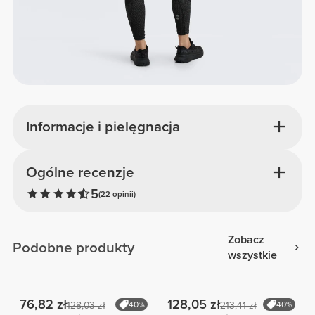
Informacje i pielęgnacja
Ogólne recenzje
5
(22 opinii)
Zobacz
Podobne produkty
wszystkie
76,82 zł
128,05 zł
128,03 zł
40%
213,41 zł
40%