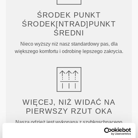
ŚRODEK
PUNKT
ŚRODEK[NTRAD]PUNKT
ŚREDNI
Nieco wyższy niż nasz standardowy pas, dla
większego komfortu i odrobinę lepszego zakrycia.
WIĘCEJ, NIŻ WIDAĆ NA
PIERWSZY RZUT OKA
Nasza odzież jest wykonana z szybkoschnącego
materiału, który zapewnia lekkość, świeżość i
wygodę podczas treningu lub biegu.