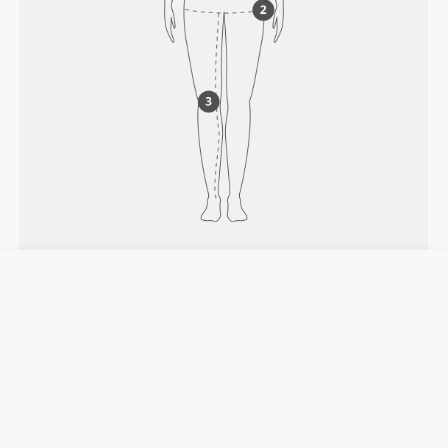
JAK MIERZYĆ
Talia
Zmierz obwód w najwęższym miejscu talii.
Biodra
Zmierz wokół najszerszego miejsca bioder.
Długość nogawki od kroku