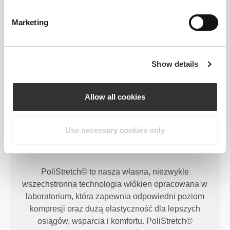
RevoKnit
działa lepiej, zapewnia większy komfort i
Marketing
jest bardziej przyjazny dla środowiska.
Show details
TECHNOLOGIA WŁÓKIEN
Allow all cookies
Use necessary cookies only
PoliStretch© to nasza własna, niezwykle
wszechstronna technologia włókien opracowana w
laboratorium, która zapewnia odpowiedni poziom
kompresji oraz dużą elastyczność dla lepszych
osiągów, wsparcia i komfortu. PoliStretch©