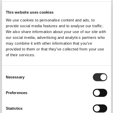
This website uses cookies
We use cookies to personalise content and ads, to
ZAPROJEKTOWANY Z
provide social media features and to analyse our traffic.
We also share information about your use of our site with
WYKORZYSTANIEM
our social media, advertising and analytics partners who
TECHNOLOGII
REVOKNIT
may combine it with other information that you’ve
provided to them or that they’ve collected from your use
of their services.
Consent
Necessary
Selection
RevoKnit
to zaawansowana technologia
dziewiarska opracowana przez Prozis, która
pozwala tworzyć wysokiej jakości ubrania
Preferences
dopasowujące się do ciała niczym druga skóra,
zapewniając większą elastyczność, wsparcie i
Statistics
komfort.