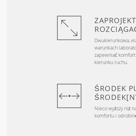
ZAPROJEKT
ROZCIĄGA
Dwukierunkowa, el
warunkach laborato
zapewniać komfort 
kierunku ruchu.
ŚRODEK
P
ŚRODEK[N
Nieco wyższy niż n
komfortu i odrobinę