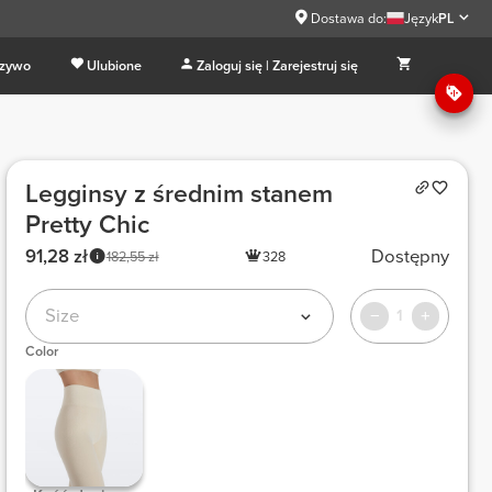
Dostawa do:
Język
PL
 zywo
Ulubione
Zaloguj się | Zarejestruj się
Legginsy z średnim stanem
Pretty Chic
91,28 zł
Dostępny
182,55 zł
328
Size
1
Color