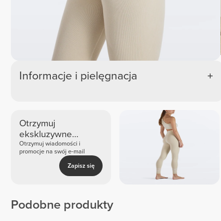
Informacje i pielęgnacja
Otrzymuj
ekskluzywne
nowości i oferty
Otrzymuj wiadomości i
promocje na swój e-mail
Zapisz się
Podobne produkty