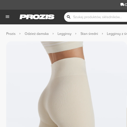
D
Prozis
Odzież damska
Legginsy
Stan średni
Legginsy z ś