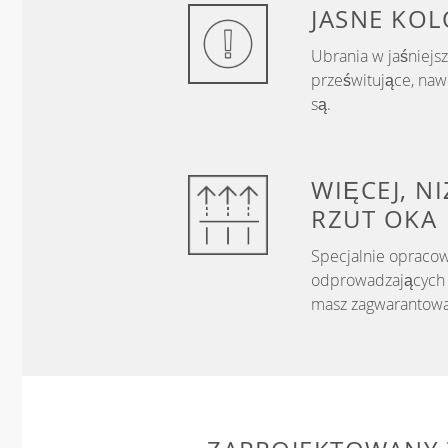
JASNE KOL
Ubrania w jaśniejs
prześwitujące, nawe
są.
WIĘCEJ, N
RZUT OKA
Specjalnie opracow
odprowadzających w
masz zagwarantowa