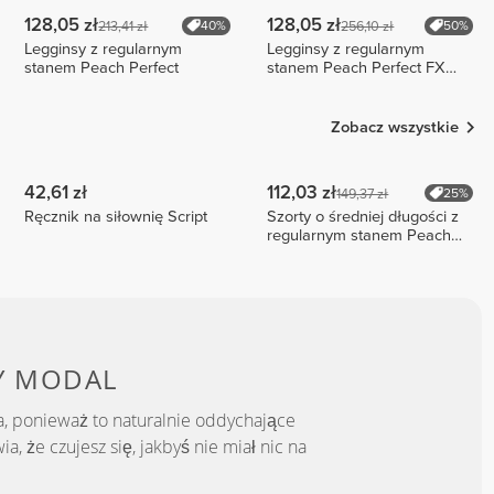
128,05 zł
128,05 zł
213,41 zł
256,10 zł
40%
50%
Legginsy z regularnym
Legginsy z regularnym
stanem Peach Perfect
stanem Peach Perfect FX
Cotton
Zobacz wszystkie
42,61 zł
112,03 zł
149,37 zł
25%
Ręcznik na siłownię Script
Szorty o średniej długości z
regularnym stanem Peach
Perfect FX
Y MODAL
, ponieważ to naturalnie oddychające
a, że czujesz się, jakbyś nie miał nic na