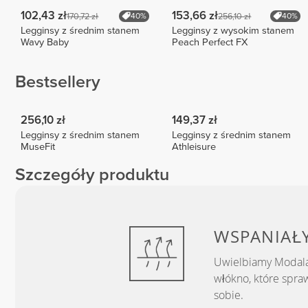
102,43 zł
153,66 zł
170,72 zł
256,10 zł
40%
40%
Legginsy z średnim stanem
Legginsy z wysokim stanem
Wavy Baby
Peach Perfect FX
Bestsellery
256,10 zł
149,37 zł
Legginsy z średnim stanem
Legginsy z średnim stanem
MuseFit
Athleisure
Szczegóły produktu
WSPANIAŁ
Uwielbiamy Modala
włókno, które sprawi
sobie.