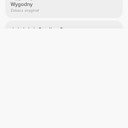
Wygodny
Zobacz oryginał
Catalina C.
2024-11-27
Komfort
Jakość
niesamowite legginsy
Uwielbiam je, moje ciało wygląda na wyrwane
Zobacz oryginał
Maria B.
2025-02-21
Komfort
Jakość
Leginsy Peach Perfect Mid Waist
Bardzo wygodny