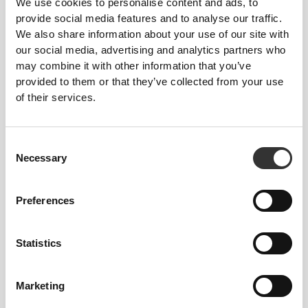
PoliStretch© to nasza własna, niezwykle
We use cookies to personalise content and ads, to
wszechstronna technologia włókien opracowana w
provide social media features and to analyse our traffic.
laboratorium, która zapewnia odpowiedni poziom
We also share information about your use of our site with
our social media, advertising and analytics partners who
kompresji oraz dużą elastyczność dla lepszych
may combine it with other information that you’ve
osiągów, wsparcia i komfortu. PoliStretch©
provided to them or that they’ve collected from your use
utrzymuje uczucie suchości i chłodu, a
of their services.
jednocześnie nie ogranicza swobody ruchów.
Consent
Necessary
Selection
NASZA MARKA TO TWÓJ
KOMFORT.
Preferences
Statistics
Marketing
Bez wszywanej metki