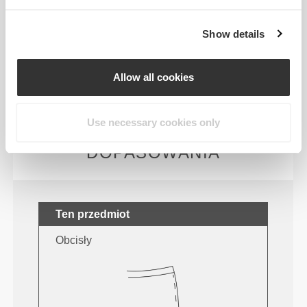
Nasza odzież to synonim wygody. Postawiliśmy na
Show details
rozwiązanie, które zdecydowanie wyróżnia nasze
ubrania: brak szwów! Bez wszytych metek noszenie
naszych produktów staje się przyjemniejsze i nie
Allow all cookies
powoduje podrażnień skóry.
Use necessary cookies only
PORADY DOTYCZĄCE
DOPASOWANIA
Ten przedmiot
Obcisły