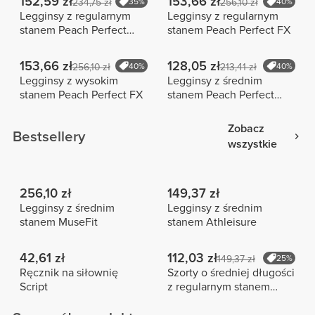
152,59 zł
153,66 zł
234,75 zł
35%
256,10 zł
40%
Legginsy z regularnym
Legginsy z regularnym
stanem Peach Perfect
stanem Peach Perfect FX
Extra
153,66 zł
128,05 zł
256,10 zł
40%
213,41 zł
40%
Legginsy z wysokim
Legginsy z średnim
stanem Peach Perfect FX
stanem Peach Perfect
Pocket
Zobacz
Bestsellery
wszystkie
256,10 zł
149,37 zł
Legginsy z średnim
Legginsy z średnim
stanem MuseFit
stanem Athleisure
42,61 zł
112,03 zł
149,37 zł
25%
Ręcznik na siłownię
Szorty o średniej długości
Script
z regularnym stanem
Peach Perfect FX