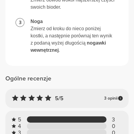
swoich bioder.
Noga
Zmierz od kroku do nieco poniżej
kostki, a następnie porównaj ten wynik
z podaną wyżej długością
nogawki
wewnętrznej
.
Ogólne recenzje
5/5
3 opinii
5
3
4
0
3
0