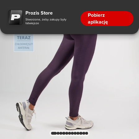
Prozis Store
Pobierz
Stworzone, żeby zakupy były
aplikację
łatwiejsze