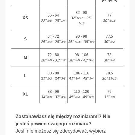
82 - 90
56 - 64
77
XS
32"
- 35"
5/16
22"
- 25"
30"
1/8
1/4
5/16
7/16
64 - 72
90 - 98
77.5
S
25"
- 28"
35"
- 38"
30"
1/4
3/8
7/16
5/8
1/2
72 - 80
98 - 106
78
M
28"
- 31"
38"
- 41"
30"
3/8
1/2
5/8
3/4
3/4
80 - 88
106 - 116
78.5
L
31"
- 34"
41"
- 45"
30"
1/2
5/8
3/4
3/4
15/16
88 - 96
116 - 126
79
XL
34"
- 37"
45"
- 49"
31"
5/8
3/4
3/4
5/8
1/8
Zastanawiasz się między rozmiarami? Nie
jesteś pewien swojego rozmiaru?
Jeśli nie możesz się zdecydować, wybierz