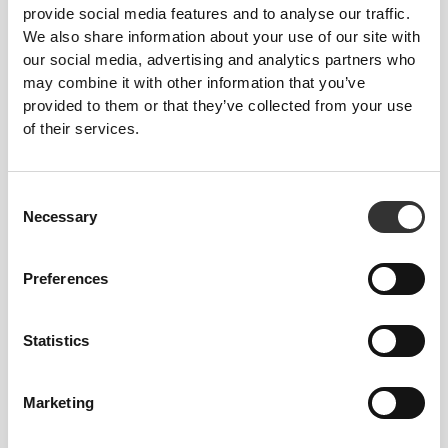
provide social media features and to analyse our traffic.
Skład
We also share information about your use of our site with
95% Polyamide
our social media, advertising and analytics partners who
5% Elastane
may combine it with other information that you’ve
provided to them or that they’ve collected from your use
Made in Portugal
of their services.
Consent
Necessary
Selection
Przewodnik po rozmiarach
Preferences
Statistics
Ten przedmiot
Obcisły
Marketing