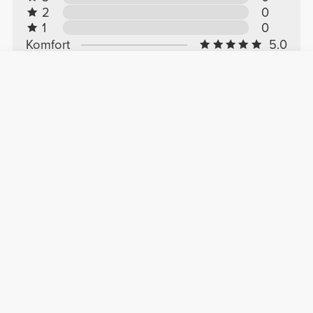
2
0
1
0
Komfort
5.0
Jakość
5.0
Opinie klientów
Miguel M.
2026-01-15
Komfort
Jakość
Dobra jakość
Bardzo wygodne, wykonane z bardzo dobrej
jakości materiału.
Zobacz oryginał