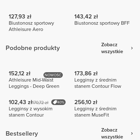
127,93 zł
143,42 zł
Biustonosz sportowy
Biustonosz sportowy BFF
Athleisure Aero
Zobacz
Podobne produkty
wszystkie
152,12 zł
173,86 zł
NOWOŚĆ
Athleisure Mid-Waist
Legginsy z średnim
Leggings - Deep Green
stanem Contour Flow
102,43 zł
256,10 zł
170,72 zł
40%
Legginsy z wysokim
Legginsy z średnim
stanem Contour
stanem MuseFit
Zobacz
Bestsellery
wszystkie