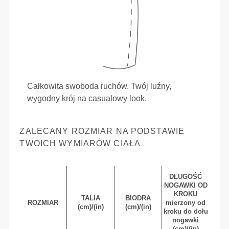
Całkowita swoboda ruchów. Twój luźny,
wygodny krój na casualowy look.
ZALECANY ROZMIAR NA PODSTAWIE
TWOICH WYMIARÓW CIAŁA
DŁUGOŚĆ
NOGAWKI OD
KROKU
TALIA
BIODRA
ROZMIAR
mierzony od
(cm)/(in)
(cm)/(in)
kroku do dołu
nogawki
(cm)/(in)