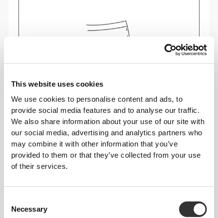
This website uses cookies
We use cookies to personalise content and ads, to
provide social media features and to analyse our traffic.
We also share information about your use of our site with
our social media, advertising and analytics partners who
Poczuj swoje ciało przy każdym ruchu. To
may combine it with other information that you’ve
bardziej dopasowane ubranie podkreśla Twoją
provided to them or that they’ve collected from your use
sylwetkę.
of their services.
Consent
Zwykły
Necessary
Selection