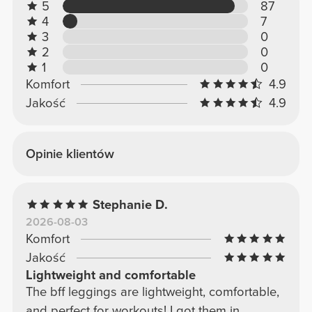
5
87
4
7
3
0
2
0
1
0
Komfort
4.9
Jakość
4.9
Opinie klientów
Stephanie D.
2026-08-03
Komfort
Jakość
Lightweight and comfortable
The bff leggings are lightweight, comfortable,
and perfect for workouts! I got them in