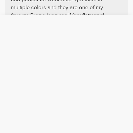
multiple colors and they are one of my
favorite Prozis leggings! Very flattering!
Stephanie D.
2026-07-09
Komfort
Jakość
Leginsy Wow Factor
Te legginsy sprawiają, że bunda wygląda na
ogromną! Idealne dla krągłości, a materiał jest
niesamowity. Powiedziałabym, że legginsy
BFF są teraz jednymi z moich nowych
ulubionych i mam je już w dwóch kolorach.
Gorąco polecam!
Zobacz oryginał
Pokaż więcej