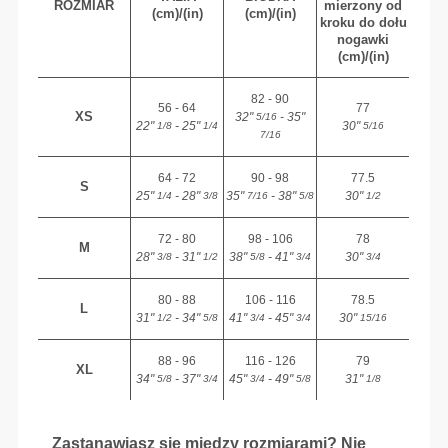
ROZMIAR
mierzony od
(cm)/(in)
(cm)/(in)
kroku do dołu
nogawki
(cm)/(in)
82 - 90
56 - 64
77
XS
32"
- 35"
5/16
22"
- 25"
30"
1/8
1/4
5/16
7/16
64 - 72
90 - 98
77.5
S
25"
- 28"
35"
- 38"
30"
1/4
3/8
7/16
5/8
1/2
72 - 80
98 - 106
78
M
28"
- 31"
38"
- 41"
30"
3/8
1/2
5/8
3/4
3/4
80 - 88
106 - 116
78.5
L
31"
- 34"
41"
- 45"
30"
1/2
5/8
3/4
3/4
15/16
88 - 96
116 - 126
79
XL
34"
- 37"
45"
- 49"
31"
5/8
3/4
3/4
5/8
1/8
Zastanawiasz się między rozmiarami? Nie