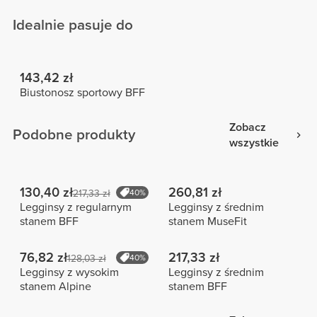
Idealnie pasuje do
143,42 zł
Biustonosz sportowy BFF
Zobacz
Podobne produkty
wszystkie
130,40 zł
260,81 zł
217,33 zł
40%
Legginsy z regularnym
Legginsy z średnim
stanem BFF
stanem MuseFit
76,82 zł
217,33 zł
128,03 zł
40%
Legginsy z wysokim
Legginsy z średnim
stanem Alpine
stanem BFF