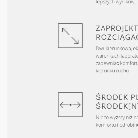
lepszych wyników.
ZAPROJEKT
ROZCIĄGA
Dwukierunkowa, el
warunkach laborato
zapewniać komfort 
kierunku ruchu.
ŚRODEK
P
ŚRODEK[N
Nieco wyższy niż n
komfortu i odrobinę