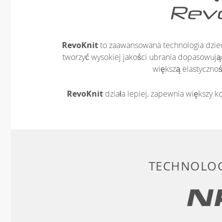
RevoKnit
to zaawansowana technologia dziew
tworzyć wysokiej jakości ubrania dopasowując
większą elastycznoś
RevoKnit
działa lepiej, zapewnia większy ko
TECHNOLOG