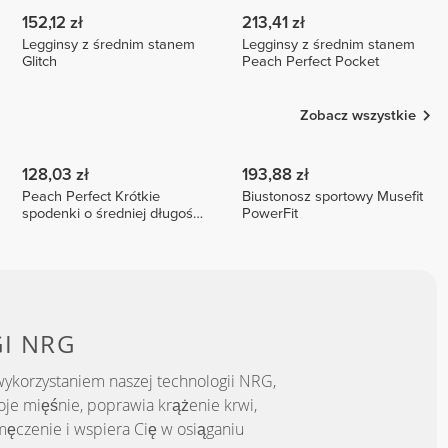
152,12 zł
213,41 zł
Legginsy z średnim stanem
Legginsy z średnim stanem
Glitch
Peach Perfect Pocket
Zobacz wszystkie
128,03 zł
193,88 zł
Peach Perfect Krótkie
Biustonosz sportowy Musefit
spodenki o średniej długości
PowerFit
z wysokim stanem
GI
NRG
ykorzystaniem naszej technologii NRG,
je mięśnie, poprawia krążenie krwi,
ęczenie i wspiera Cię w osiąganiu