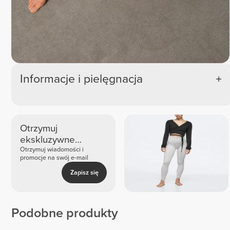
Informacje i pielęgnacja
Otrzymuj
ekskluzywne
nowości i oferty
Otrzymuj wiadomości i
promocje na swój e-mail
Zapisz się
Podobne produkty