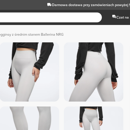
Darmowa dostawa
przy zamówieniach powyżej 
Czat na
egginsy z średnim stanem Ballerina NRG