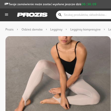
Twoje zamówienie może zostać wysłane jeszcze dziś
06
:
34
:
08
Prozis
Odzież damska
Legginsy
Legginsy kompresyjne
L