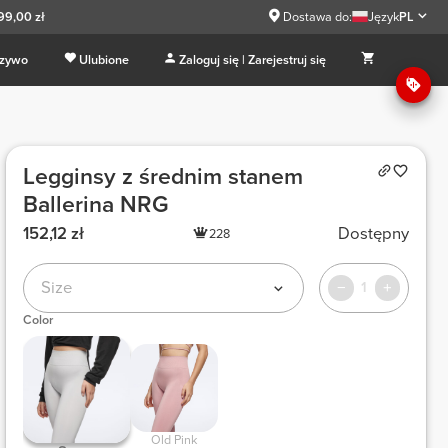
99,00 zł
Dostawa do:
Język
PL
 zywo
Ulubione
Zaloguj się | Zarejestruj się
Legginsy z średnim stanem
Ballerina NRG
152,12 zł
Dostępny
228
Size
1
Color
 Old Pink 