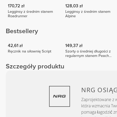
170,72 zł
128,03 zł
Legginsy z średnim stanem
Legginsy z średnim stanem
Roadrunner
Alpine
Bestsellery
42,61 zł
149,37 zł
Ręcznik na siłownię Script
Szorty o średniej długości z
regularnym stanem Peach
Perfect FX
Szczegóły produktu
NRG
OSIĄ
Zaprojektowane z w
która wzmacnia Two
pomaga łagodzić zm