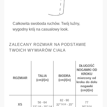
Całkowita swoboda ruchów. Twój luźny,
wygodny krój na casualowy look.
ZALECANY ROZMIAR NA PODSTAWIE
TWOICH WYMIARÓW CIAŁA
DŁUGOŚĆ
NOGAWKI OD
KROKU
TALIA
BIODRA
ROZMIAR
mierzony od
(cm)/(in)
(cm)/(in)
kroku do dołu
nogawki
(cm)/(in)
82 - 90
56 - 64
77
XS
32"
- 35"
5/16
22"
- 25"
30"
1/8
1/4
5/16