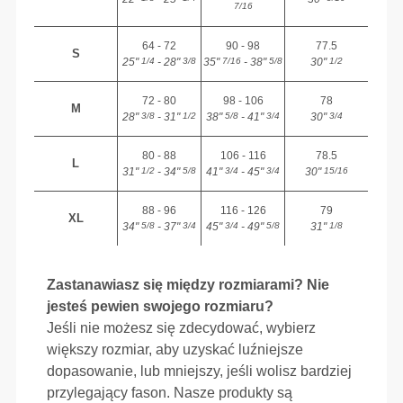
7/16
64 - 72
90 - 98
77.5
S
25"
- 28"
35"
- 38"
30"
1/4
3/8
7/16
5/8
1/2
72 - 80
98 - 106
78
M
28"
- 31"
38"
- 41"
30"
3/8
1/2
5/8
3/4
3/4
80 - 88
106 - 116
78.5
L
31"
- 34"
41"
- 45"
30"
1/2
5/8
3/4
3/4
15/16
88 - 96
116 - 126
79
XL
34"
- 37"
45"
- 49"
31"
5/8
3/4
3/4
5/8
1/8
Zastanawiasz się między rozmiarami? Nie
jesteś pewien swojego rozmiaru?
Jeśli nie możesz się zdecydować, wybierz
większy rozmiar, aby uzyskać luźniejsze
dopasowanie, lub mniejszy, jeśli wolisz bardziej
przylegający fason. Nasze produkty są