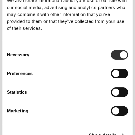
We also share information about your use of our site with
Skład
our social media, advertising and analytics partners who
96% Polyamide
may combine it with other information that you’ve
4% Elastane
provided to them or that they’ve collected from your use
Made in Portugal
of their services.
Consent
Necessary
Selection
Przewodnik po rozmiarach
Preferences
Statistics
Ten przedmiot
Marketing