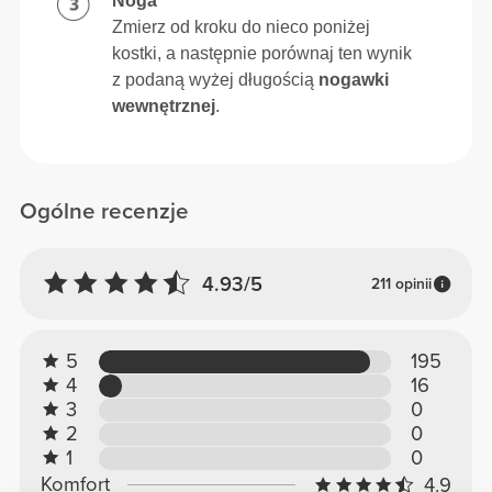
Noga
Zmierz od kroku do nieco poniżej
kostki, a następnie porównaj ten wynik
z podaną wyżej długością
nogawki
wewnętrznej
.
Ogólne recenzje
4.93/5
211 opinii
5
195
4
16
3
0
2
0
1
0
Komfort
4.9