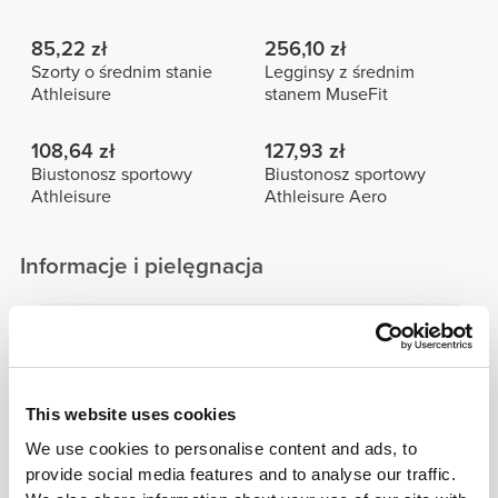
85,22 zł
256,10 zł
Szorty o średnim stanie
Legginsy z średnim
Athleisure
stanem MuseFit
108,64 zł
127,93 zł
Biustonosz sportowy
Biustonosz sportowy
Athleisure
Athleisure Aero
Informacje i pielęgnacja
Wzrost modelki: 1,67 m - 5'5" | Modelka ma na
sobie rozmiar S
This website uses cookies
Sprawdź tabelę rozmiarów w opisie produktu.
We use cookies to personalise content and ads, to
provide social media features and to analyse our traffic.