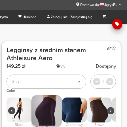
Dostawa do:
Język
PL
 zywo
Ulubione
Zaloguj się | Zarejestruj się
Legginsy z średnim stanem
Athleisure Aero
149,25 zł
Dostępny
313
Size
1
Color
 Black 
 Granatowy 
 Brown 
 Borde