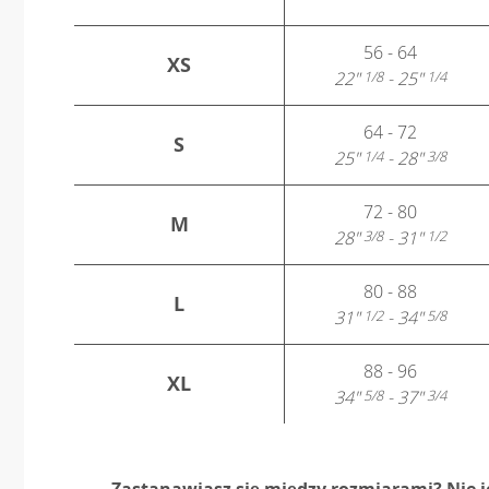
56 - 64
XS
22"
- 25"
1/8
1/4
64 - 72
S
25"
- 28"
1/4
3/8
72 - 80
M
28"
- 31"
3/8
1/2
80 - 88
L
31"
- 34"
1/2
5/8
88 - 96
XL
34"
- 37"
5/8
3/4
Zastanawiasz się między rozmiarami? Nie 