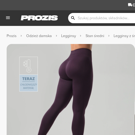
D
Prozis
Odzież damska
Legginsy
Stan średni
Legginsy z ś