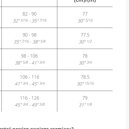
82 - 90
77
32"
- 35"
30"
5/16
7/16
5/16
90 - 98
77.5
35"
- 38"
30"
7/16
5/8
1/2
98 - 106
78
38"
- 41"
30"
5/8
3/4
3/4
106 - 116
78.5
41"
- 45"
30"
3/4
3/4
15/16
116 - 126
79
45"
- 49"
31"
3/4
5/8
1/8
jesteś pewien swojego rozmiaru?