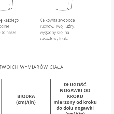
ię każdego
Całkowita swoboda
dnie i
ruchów. Twój luźny,
 to nasze
wygodny krój na
casualowy look.
 TWOICH WYMIARÓW CIAŁA
DŁUGOŚĆ
NOGAWKI OD
BIODRA
KROKU
(cm)/(in)
mierzony od kroku
do dołu nogawki
(cm)/(in)