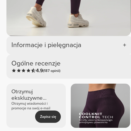
Informacje i pielęgnacja
Ogólne recenzje
4.9
(187 opinii)
Otrzymuj
ekskluzywne
nowości i oferty
Otrzymuj wiadomości i
promocje na swój e-mail
Zapisz się