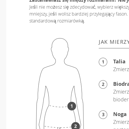
Jeśli nie możesz się zdecydować, wybierz większ
mniejszy, jeśli wolisz bardziej przylegający fas
standardową rozmiarówką.
JAK MIERZ
Talia
Zmierz 
Biodr
Zmierz
bioder
Noga
Zmierz