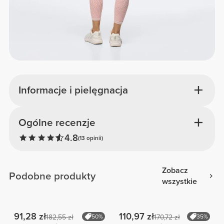
Informacje i pielęgnacja
Ogólne recenzje
4.8
(13 opinii)
Zobacz
Podobne produkty
wszystkie
91,28 zł
110,97 zł
182,55 zł
50%
170,72 zł
35%