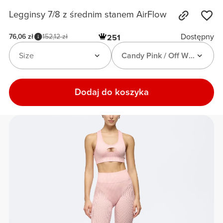
Legginsy 7/8 z średnim stanem AirFlow
Dostępny
76,06 zł
152,12 zł
251
Size
Candy Pink / Off White
Dodaj do koszyka