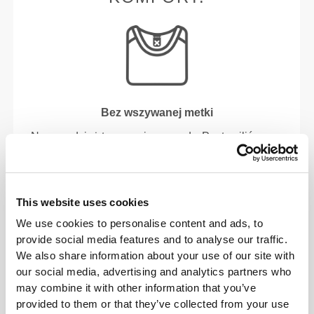
Bez wszywanej metki
Nasza odzież to synonim wygody. Postawiliśmy na
rozwiązanie, które zdecydowanie wyróżnia nasze
ubrania: brak szwów! Bez wszytych metek noszenie
naszych produktów staje się przyjemniejsze i nie
This website uses cookies
powoduje podrażnień skóry.
We use cookies to personalise content and ads, to
provide social media features and to analyse our traffic.
PORADY DOTYCZĄCE
We also share information about your use of our site with
DOPASOWANIA
our social media, advertising and analytics partners who
may combine it with other information that you’ve
provided to them or that they’ve collected from your use