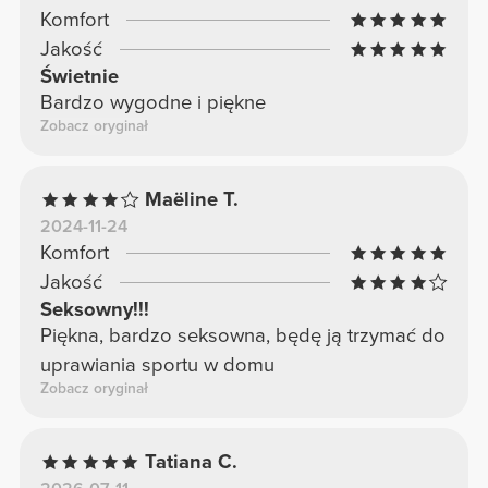
Komfort
Jakość
Świetnie
Bardzo wygodne i piękne
Zobacz oryginał
Maëline T.
2024-11-24
Komfort
Jakość
Seksowny!!!
Piękna, bardzo seksowna, będę ją trzymać do
uprawiania sportu w domu
Zobacz oryginał
Tatiana C.