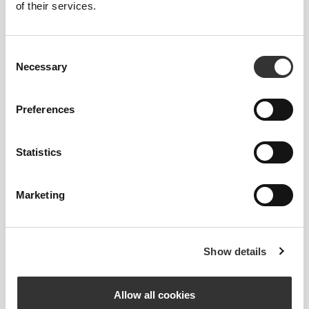
of their services.
Ten przedmiot
Obcisły
Consent
Necessary
Selection
Preferences
Statistics
Marketing
Poczuj swoje ciało przy każdym ruchu.
To bardziej dopasowane ubranie
Show details
podkreśla kształt Twojej sylwetki.
Allow all cookies