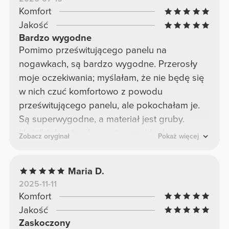
Komfort
Jakość
Bardzo wygodne
Pomimo prześwitującego panelu na
nogawkach, są bardzo wygodne. Przerosły
moje oczekiwania; myślałam, że nie będę się
w nich czuć komfortowo z powodu
prześwitującego panelu, ale pokochałam je.
Są superwygodne, a materiał jest gruby.
Uwielbiałam ten fason; tworzy idealną
Zobacz oryginał
Pokaż więcej
sylwetkę.
Maria D.
2025-11-11
Komfort
Jakość
Zaskoczony