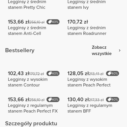
Legginsy z średnim
Legginsy z średnim
stanem Pretty Chic
stanem Ivy
153,66 zł
170,72 zł
256,10 zł
40%
Legginsy z średnim
Legginsy z średnim
stanem Anti-Cell
stanem Roadrunner
Zobacz
Bestsellery
wszystkie
102,43 zł
128,05 zł
170,72 zł
40%
213,41 zł
40%
Legginsy z wysokim
Legginsy z wysokim
stanem Contour
stanem Peach Perfect
153,66 zł
130,40 zł
256,10 zł
40%
217,33 zł
40%
Legginsy z regularnym
Legginsy z regularnym
stanem Peach Perfect FX
stanem BFF
Szczegóły produktu