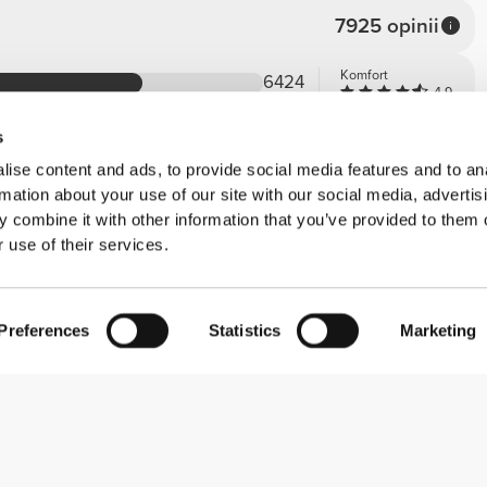
7925 opinii
Komfort
6424
4.9
Jakość
1272
4.9
s
163
ise content and ads, to provide social media features and to an
31
rmation about your use of our site with our social media, advertis
33
 combine it with other information that you’ve provided to them o
 use of their services.
Preferences
Statistics
Marketing
Komfort
5
ze. Łatwa do czyszczenia dzięki otworowi.
Jakość
5