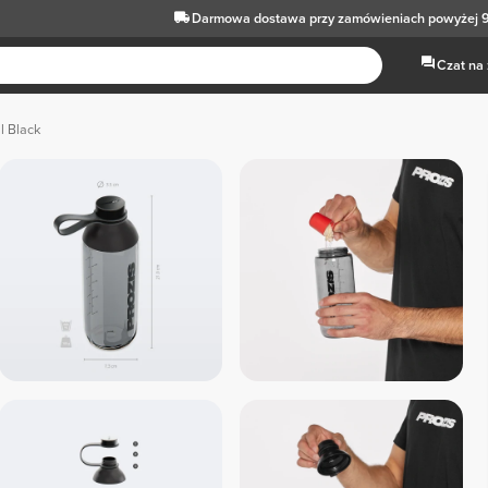
Darmowa dostawa
przy zamówieniach powyżej 9
Czat na
l Black