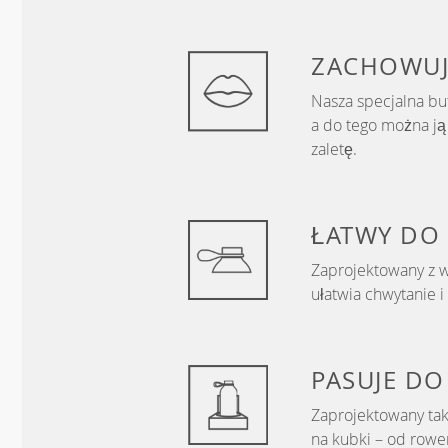
ZACHOWUJ
Nasza specjalna bu
a do tego można j
zaletę.
ŁATWY DO
Zaprojektowany z 
ułatwia chwytanie i
PASUJE D
Zaprojektowany ta
na kubki – od row