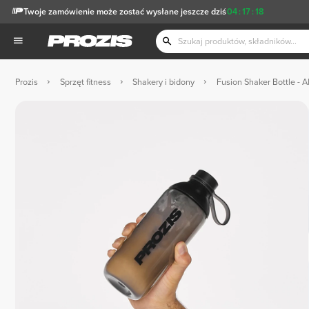
Twoje zamówienie może zostać wysłane jeszcze dziś
04
:
17
:
17
Prozis
Sprzęt fitness
Shakery i bidony
Fusion Shaker Bottle - Al