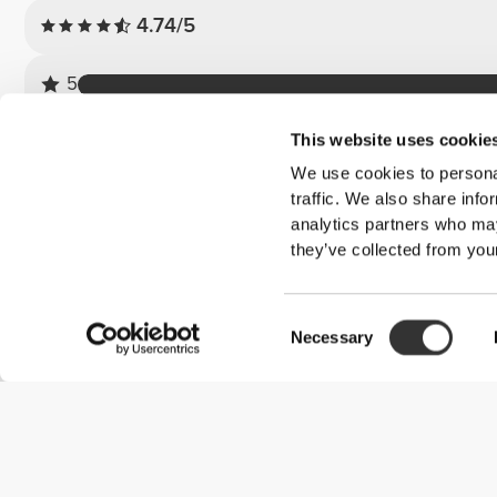
4.74/5
5
4
This website uses cookie
3
We use cookies to personal
2
traffic. We also share info
1
analytics partners who may
they’ve collected from your
Opinie klientów
Consent
Ignace S.
Necessary
Selection
2026-04-08
Poręczna butelka na drogę
Naprawdę dobra butelka. Dobra wielkość i praktyczny filtr na gór
Zobacz oryginał
Sukoluhle S.