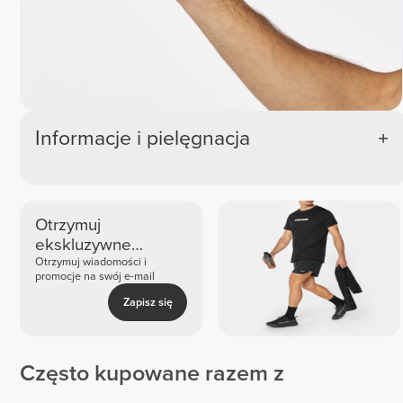
Informacje i pielęgnacja
Otrzymuj
ekskluzywne
nowości i oferty
Otrzymuj wiadomości i
promocje na swój e-mail
Zapisz się
Często kupowane razem z