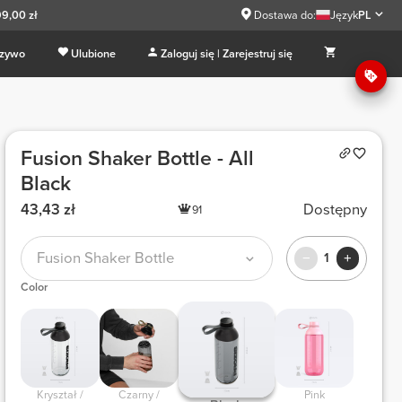
9,00 zł
Dostawa do:
Język
PL
 zywo
Ulubione
Zaloguj się | Zarejestruj się
Fusion Shaker Bottle - All
Black
43,43 zł
Dostępny
91
Fusion Shaker Bottle
1
Color
 Kryształ / 
 Czarny / 
 Pink 