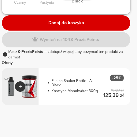
 Black 
Czarny 
Pustynia 
Dodaj do koszyka
Wymień na 1048 ProzisPoints
Masz
0 ProzisPoints
— zdobądź więcej, aby otrzymać ten produkt za
darmo!
Oferty
-25%
Fusion Shaker Bottle - All
Black
167,19 zł
Kreatyna Monohydrat 300g
125,39 zł