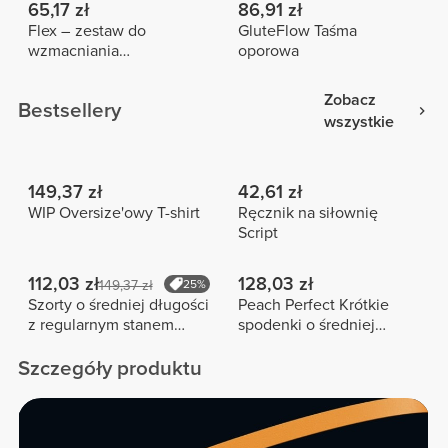
65,17 zł
86,91 zł
Flex – zestaw do
GluteFlow Taśma
wzmacniania
oporowa
przedramion
Zobacz
Bestsellery
wszystkie
149,37 zł
42,61 zł
WIP Oversize'owy T-shirt
Ręcznik na siłownię
Script
112,03 zł
128,03 zł
149,37 zł
25%
Szorty o średniej długości
Peach Perfect Krótkie
z regularnym stanem
spodenki o średniej
Peach Perfect FX
długości z wysokim
stanem
Szczegóły produktu