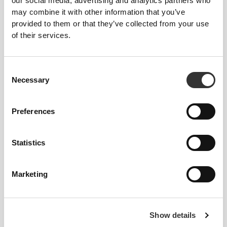
our social media, advertising and analytics partners who
may combine it with other information that you’ve
provided to them or that they’ve collected from your use
of their services.
Consent
Necessary
Selection
Preferences
Statistics
Podręczniki i dokumentacja
Marketing
Ogólne recenzje
4.9
(46 opinii)
Show details