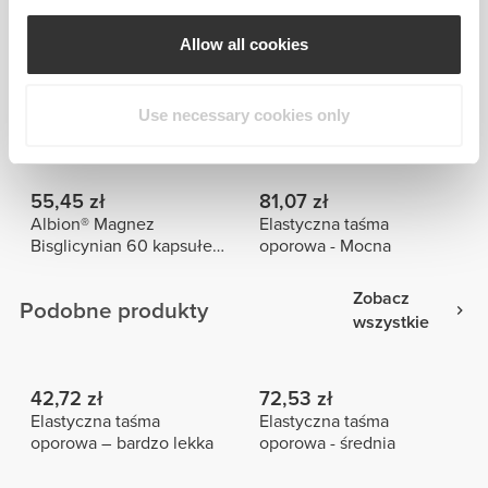
Zobacz
Często kupowane razem z
wszystkie
Allow all cookies
34,11 zł
42,72 zł
Use necessary cookies only
Cookin'Spray - Oliwa z
Elastyczna taśma
oliwek extra virgin 200 ml
oporowa – bardzo lekka
55,45 zł
81,07 zł
Albion® Magnez
Elastyczna taśma
Bisglicynian 60 kapsułek
oporowa - Mocna
wegańskich
Zobacz
Podobne produkty
wszystkie
42,72 zł
72,53 zł
Elastyczna taśma
Elastyczna taśma
oporowa – bardzo lekka
oporowa - średnia