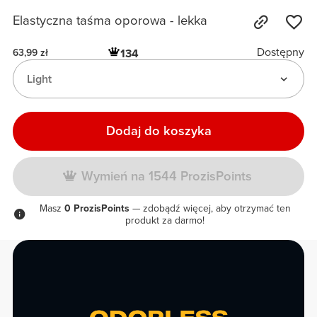
Elastyczna taśma oporowa - lekka
Dostępny
134
63,99 zł
Light
Dodaj do koszyka
Wymień na 1544 ProzisPoints
Masz
0 ProzisPoints
— zdobądź więcej, aby otrzymać ten
produkt za darmo!