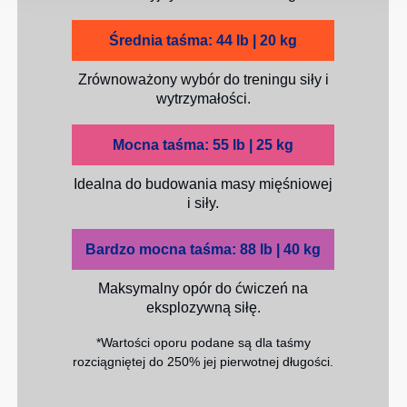
Średnia taśma: 44 lb | 20 kg
Zrównoważony wybór do treningu siły i
wytrzymałości.
Mocna taśma: 55 lb | 25 kg
Idealna do budowania masy mięśniowej
i siły.
Bardzo mocna taśma: 88 lb | 40 kg
Maksymalny opór do ćwiczeń na
eksplozywną siłę.
*Wartości oporu podane są dla taśmy
rozciągniętej do 250% jej pierwotnej długości.