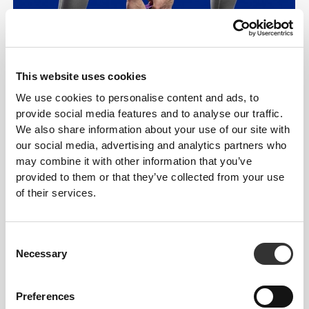
This website uses cookies
We use cookies to personalise content and ads, to
provide social media features and to analyse our traffic.
We also share information about your use of our site with
our social media, advertising and analytics partners who
Pięć poziomów
may combine it with other information that you’ve
provided to them or that they’ve collected from your use
oporu — wybierz
of their services.
swój
Consent
Pięć poziomów
Necessary
Selection
dopasowanych do
Twojej siły i celów.
Preferences