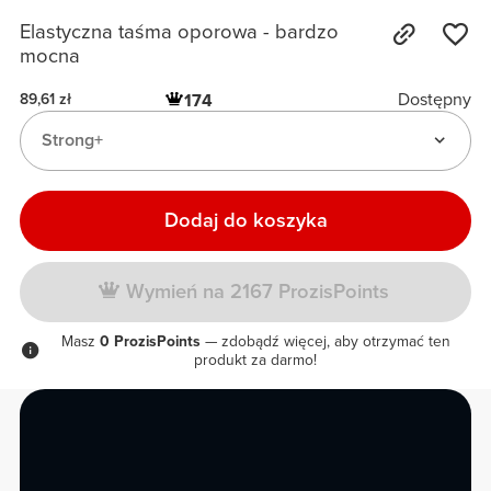
Elastyczna taśma oporowa - bardzo
mocna
Dostępny
174
89,61 zł
Strong+
Dodaj do koszyka
Wymień na 2167 ProzisPoints
Masz
0 ProzisPoints
— zdobądź więcej, aby otrzymać ten
produkt za darmo!