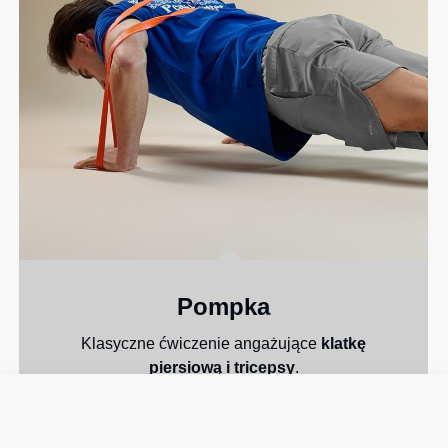
Pompka
Klasyczne ćwiczenie angażujące
klatkę
piersiową i tricepsy
.
ŚREDNI