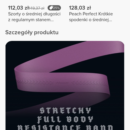
112,03 zł
128,03 zł
149,37 zł
25%
Szorty o średniej długości
Peach Perfect Krótkie
z regularnym stanem
spodenki o średniej
Peach Perfect FX
długości z wysokim
stanem
Szczegóły produktu