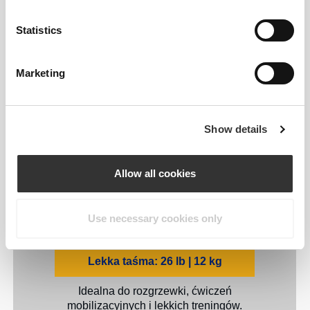
Początkujący mogą wybrać najlżejszy
Statistics
opór, natomiast zaawansowani
użytkownicy mogą łączyć różne taśmy,
by osiągnąć maksymalne rezultaty.
Marketing
Każda taśma oporowa Prozis Stretchy
Full Body zapewnia inny poziom oporu,
dzięki czemu z łatwością dopasujesz
Show details
trening do swoich potrzeb.
Allow all cookies
Bardzo lekka taśma: 9,9 lb | 4,5 kg
Delikatny opór do ćwiczeń
Use necessary cookies only
rehabilitacyjnych i mobilizacyjnych.
Lekka taśma: 26 lb | 12 kg
Idealna do rozgrzewki, ćwiczeń
mobilizacyjnych i lekkich treningów.