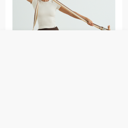
MATERIAŁY I WYMIARY
17% Metal | 81% Bawełna | 2% Poliester