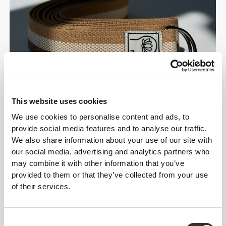
This website uses cookies
We use cookies to personalise content and ads, to
provide social media features and to analyse our traffic.
We also share information about your use of our site with
our social media, advertising and analytics partners who
Flow & Restore
may combine it with other information that you’ve
Poruszaj się delikatnie.
provided to them or that they’ve collected from your use
of their services.
W pełni się regeneruj.
Żyj dobrze.
Consent