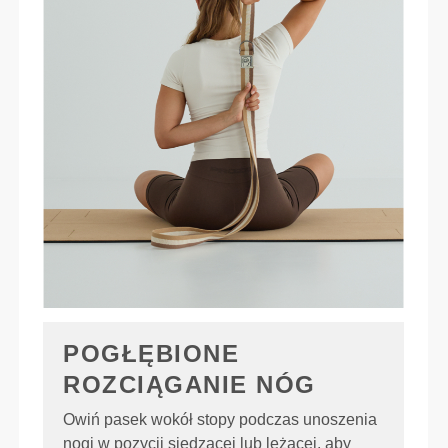
POGŁĘBIONE
ROZCIĄGANIE NÓG
Owiń pasek wokół stopy podczas unoszenia
nogi w pozycji siedzącej lub leżącej, aby