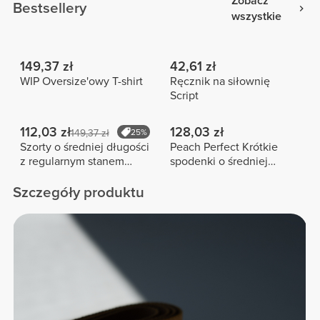
Zobacz
Bestsellery
wszystkie
149,37 zł
42,61 zł
WIP Oversize'owy T-shirt
Ręcznik na siłownię
Script
112,03 zł
128,03 zł
149,37 zł
25%
Szorty o średniej długości
Peach Perfect Krótkie
z regularnym stanem
spodenki o średniej
Peach Perfect FX
długości z wysokim
stanem
Szczegóły produktu