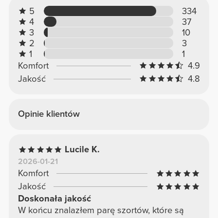
5
334
4
37
3
10
2
3
1
1
Komfort
4.9
Jakość
4.8
Opinie klientów
Lucile K.
2026-01-21
Komfort
Jakość
Doskonała jakość
W końcu znalazłem parę szortów, które są