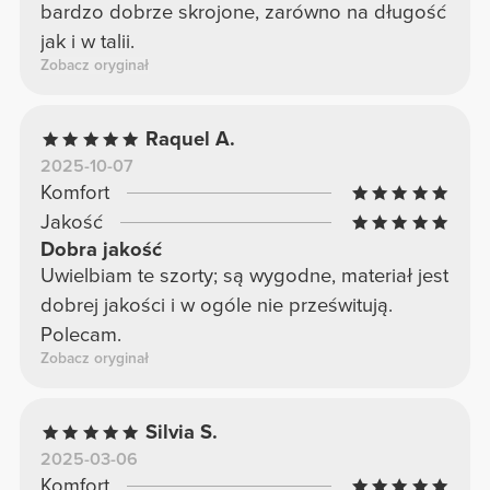
bardzo dobrze skrojone, zarówno na długość
jak i w talii.
Zobacz oryginał
Raquel A.
2025-10-07
Komfort
Jakość
Dobra jakość
Uwielbiam te szorty; są wygodne, materiał jest
dobrej jakości i w ogóle nie prześwitują.
Polecam.
Zobacz oryginał
Silvia S.
2025-03-06
Komfort