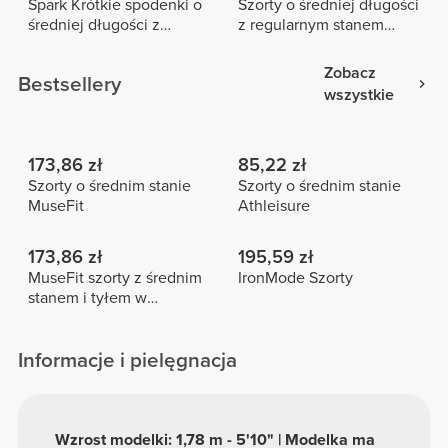
Spark Krótkie spodenki o
Szorty o średniej długości
średniej długości z
z regularnym stanem
wysokim stanem
Alpine
Zobacz
Bestsellery
wszystkie
173,86 zł
85,22 zł
Szorty o średnim stanie
Szorty o średnim stanie
MuseFit
Athleisure
173,86 zł
195,59 zł
MuseFit szorty z średnim
IronMode Szorty
stanem i tyłem w
kształcie litery V
Informacje i pielęgnacja
Wzrost modelki: 1,78 m - 5'10" | Modelka ma