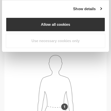
Zastanawiasz się między rozmiarami? Nie
jesteś pewien swojego rozmiaru?
Show details
Jeśli nie możesz się zdecydować, wybierz
większy rozmiar, aby uzyskać luźniejsze
Allow all cookies
dopasowanie, lub mniejszy, jeśli wolisz bardziej
przylegający fason. Nasze produkty są
wykonywane zgodnie ze standardową
Use necessary cookies only
rozmiarówką.