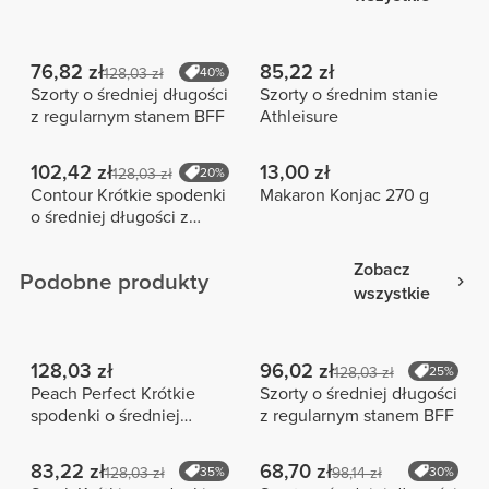
76,82 zł
85,22 zł
128,03 zł
40%
Szorty o średniej długości
Szorty o średnim stanie
z regularnym stanem BFF
Athleisure
102,42 zł
13,00 zł
128,03 zł
20%
Contour Krótkie spodenki
Makaron Konjac 270 g
o średniej długości z
wysokim stanem
Zobacz
Podobne produkty
wszystkie
128,03 zł
96,02 zł
128,03 zł
25%
Peach Perfect Krótkie
Szorty o średniej długości
spodenki o średniej
z regularnym stanem BFF
długości z wysokim
stanem
83,22 zł
68,70 zł
128,03 zł
35%
98,14 zł
30%