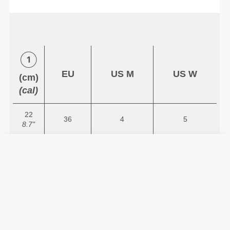
EU
US M
US W
(cm)
(cal)
22
36
4
5
8.7"
22.7
37
5
6
8.9"
23.3
38
5.5
7
9.2"
24
39
6.5
8
9.4"