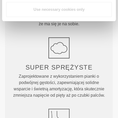
Ekstra miękkie, niezwykle lekkie buty, które
Use necessary cookies only
doskonale amortyzują i zapewniają wyjątkowe
wsparcie – do tego stopnia, że można zapomnieć,
że ma się je na sobie.
SUPER
SPRĘŻYSTE
Zaprojektowane z wykorzystaniem pianki o
podwójnej gęstości, zapewniającej solidne
wsparcie i świetną amortyzację, która skutecznie
zmniejsza napięcie od pięty aż po czubki palców.