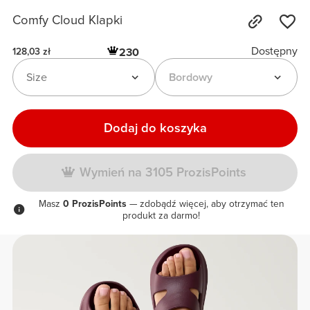
Comfy Cloud Klapki
Dostępny
230
128,03 zł
Size
Bordowy
Dodaj do koszyka
Wymień na 3105 ProzisPoints
Masz
0 ProzisPoints
— zdobądź więcej, aby otrzymać ten
produkt za darmo!