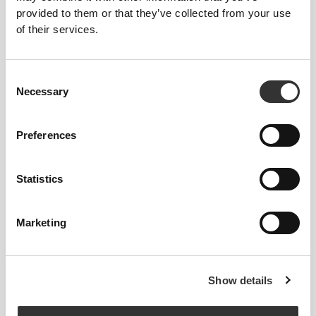
provided to them or that they’ve collected from your use
Nasza specjalna butelka wolna od BPA nie
of their services.
zmienia smaku Twoich napojów, zachowując
ich oryginalny aromat – bo nikt nie lubi napoju
z posmakiem plastiku. Dodatkowo jest
Consent
przystosowana do mycia w zmywarce.
Necessary
Selection
Preferences
Statistics
ŁATWY DO PRZENOSZENIA
Marketing
Zaprojektowany z wbudowaną pętlą do
przenoszenia, która ułatwia chwytanie i
noszenie.
Show details