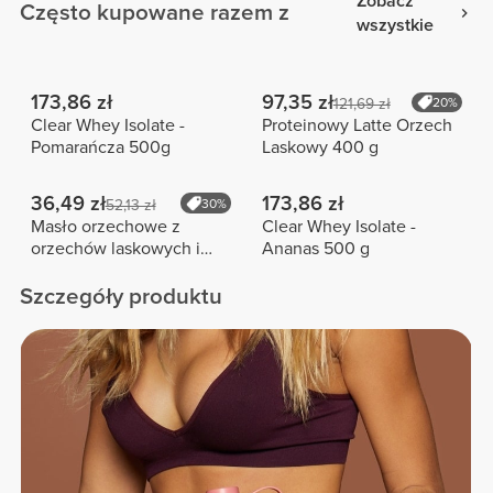
Zobacz
Często kupowane razem z
wszystkie
173,86 zł
97,35 zł
121,69 zł
20%
Clear Whey Isolate -
Proteinowy Latte Orzech
Pomarańcza 500g
Laskowy 400 g
36,49 zł
173,86 zł
52,13 zł
30%
Masło orzechowe z
Clear Whey Isolate -
orzechów laskowych i
Ananas 500 g
białej czekolady 250 g
Szczegóły produktu