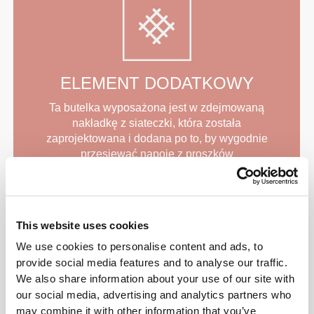
ELEMENT DODATKOWY
Ta butelka wyposażona jest w zdejmowaną
nakładkę z siateczki, która została
zaprojektowana i dodana po to, by wygodnie
przesiewać napoje z proszków
suplementacyjnych zawsze wtedy, gdy tego
potrzebujesz.
This website uses cookies
We use cookies to personalise content and ads, to
provide social media features and to analyse our traffic.
We also share information about your use of our site with
our social media, advertising and analytics partners who
ZACHOWUJE SMAK
may combine it with other information that you’ve