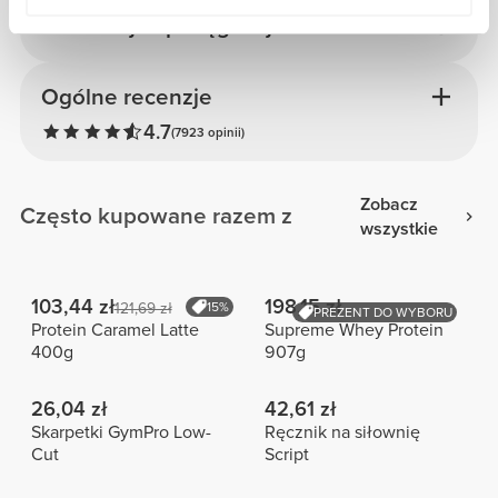
Informacje i pielęgnacja
Ogólne recenzje
4.7
(7923 opinii)
Zobacz
Często kupowane razem z
wszystkie
103,44 zł
198,15 zł
121,69 zł
15%
PREZENT DO WYBORU
Protein Caramel Latte
Supreme Whey Protein
400g
907g
26,04 zł
42,61 zł
Skarpetki GymPro Low-
Ręcznik na siłownię
Cut
Script