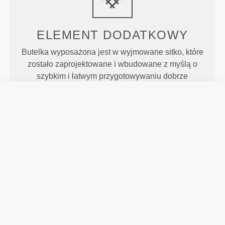
ELEMENT DODATKOWY
Butelka wyposażona jest w wyjmowane sitko, które
zostało zaprojektowane i wbudowane z myślą o
szybkim i łatwym przygotowywaniu dobrze
wymieszanych napojów z proszku
suplementacyjnego.
ZACHOWUJE SMAK
Nasza specjalna butelka bez BPA nie zmienia
smaku napojów, a do tego można ją myć w
zmywarce, co stanowi dodatkową zaletę.