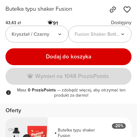
Butelka typu shaker Fusion
Dostępny
91
43,43 zł
Kryształ / Czarny
Fusion Shaker Bottle
Dodaj do koszyka
Wymień na 1048 ProzisPoints
Masz
0 ProzisPoints
— zdobądź więcej, aby otrzymać ten
produkt za darmo!
Oferty
-20%
Butelka typu shaker
Fusion