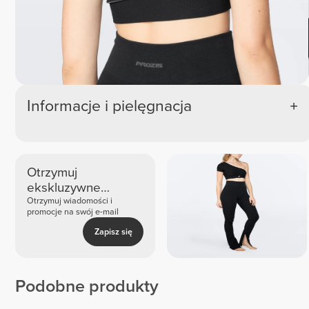
Informacje i pielęgnacja
Otrzymuj
ekskluzywne
nowości i oferty
Otrzymuj wiadomości i
promocje na swój e-mail
Zapisz się
Podobne produkty