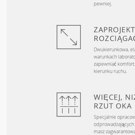
pewniej.
ZAPROJEKT
ROZCIĄGA
Dwukierunkowa, el
warunkach laborato
zapewniać komfort 
kierunku ruchu.
WIĘCEJ, N
RZUT OKA
Specjalnie opracow
odprowadzających w
masz zagwarantowa