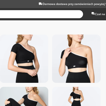
Darmowa dostawa
przy zamówieniach powyżej 
Czat na