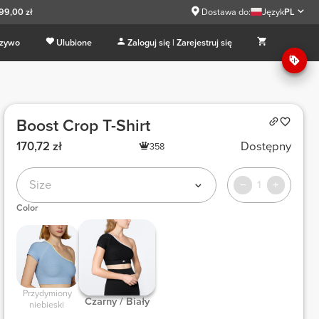
99,00 zł
Dostawa do:
Język
PL
 zywo
Ulubione
Zaloguj się | Zarejestruj się
Boost Crop T-Shirt
170,72 zł
Dostępny
358
Size
1
Color
 Przydymiony 
 Czarny / Biały 
niebieski 