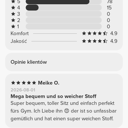
5
78
4
15
3
0
2
0
1
0
Komfort
4.9
Jakość
4.9
Opinie klientów
Meike O.
2026-08-01
Mega bequem und so weicher Stoff
Super bequem, toller Sitz und einfach perfekt
fürs Gym. Ich Liebe ihn 😍 der ist so unfassbar
gemütlich und hat einen super weichen Stoff.