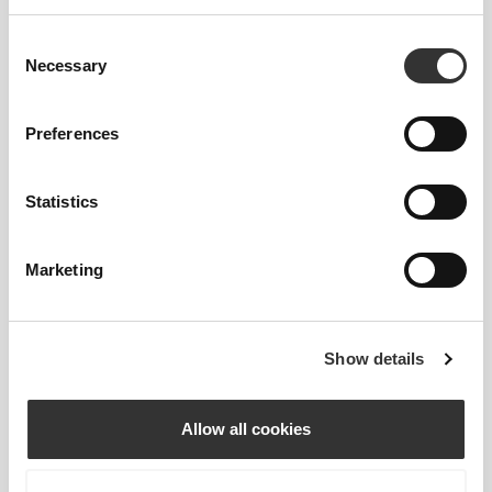
108 - 118
88 - 96
XL
41"
- 45"
34"
- 37"
3/4
3/4
5/8
3/4
Consent
Necessary
Selection
Zastanawiasz się między rozmiarami? Nie
jesteś pewien swojego rozmiaru?
Preferences
Jeśli nie możesz się zdecydować, wybierz
większy rozmiar, aby uzyskać luźniejsze
dopasowanie, lub mniejszy, jeśli wolisz bardziej
Statistics
przylegający fason. Nasze produkty są
wykonywane zgodnie ze standardową
Marketing
rozmiarówką.
Show details
Allow all cookies