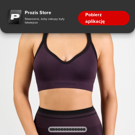
Prozis Store
Pobierz
Stworzone, żeby zakupy były
aplikację
łatwiejsze