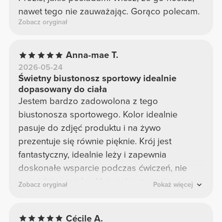
nawet tego nie zauważając. Gorąco polecam.
Zobacz oryginał
Anna-mae T.
2026-05-24
Świetny biustonosz sportowy idealnie
dopasowany do ciała
Jestem bardzo zadowolona z tego
biustonosza sportowego. Kolor idealnie
pasuje do zdjęć produktu i na żywo
prezentuje się równie pięknie. Krój jest
fantastyczny, idealnie leży i zapewnia
doskonałe wsparcie podczas ćwiczeń, nie
powodując ucisku. Materiał jest przyjemnie
Zobacz oryginał
Pokaż więcej
miękki w dotyku i bardzo wygodny nawet
podczas dłuższych treningów.
Cécile A.
Podsumowując, to wysokiej jakości i wygodny