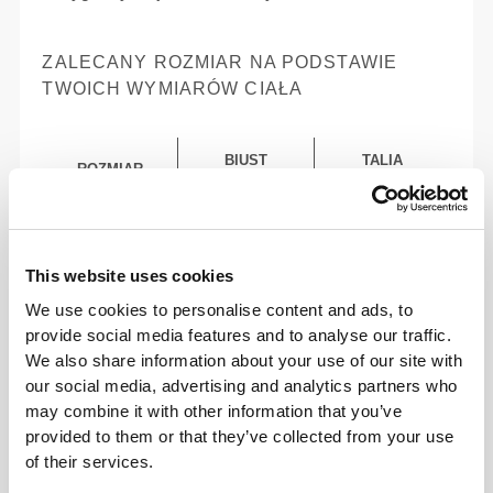
ZALECANY ROZMIAR NA PODSTAWIE
TWOICH WYMIARÓW CIAŁA
BIUST
TALIA
ROZMIAR
(cm)/(in)
(cm)/(in)
74 - 82
56 - 64
XS
29"
- 32"
22"
- 25"
1/8
5/16
1/8
1/4
This website uses cookies
82 - 90
64 - 72
S
We use cookies to personalise content and ads, to
32"
- 35"
25"
- 28"
5/16
7/16
1/4
3/8
provide social media features and to analyse our traffic.
We also share information about your use of our site with
90 - 98
72 - 80
M
35"
- 38"
28"
- 31"
7/16
5/8
3/8
1/2
our social media, advertising and analytics partners who
may combine it with other information that you’ve
98 - 108
80 - 88
provided to them or that they’ve collected from your use
L
38"
- 41"
31"
- 34"
5/8
3/4
1/2
5/8
of their services.