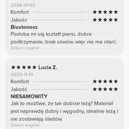
2026-01-03
biustonosz sportowy – gorąco polecam!
Komfort
⭐⭐⭐⭐⭐
Jakość
Biustonosz
Podoba mi się kształt piersi, dobre
podtrzymanie, brak szwów, więc nie ma otarć.
Zobacz oryginał
Lucia Z.
2025-11-10
Komfort
Jakość
NIESAMOWITY
Jak to możliwe, że tak dobrze leżą? Materiał
jest naprawdę dobry i wygodny, idealnie leżą i
nie zostawiają śladów.
Zobacz oryginał