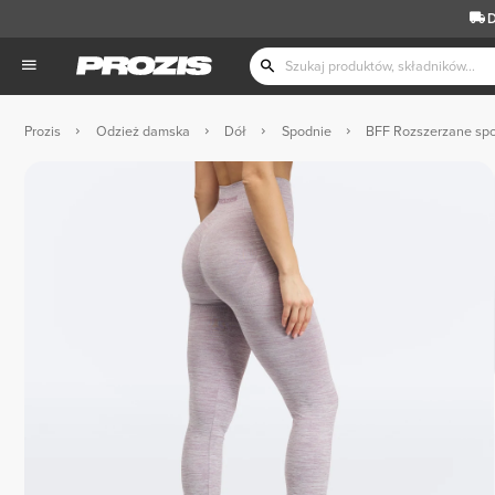
D
Prozis
Odzież damska
Dół
Spodnie
BFF Rozszerzane spo