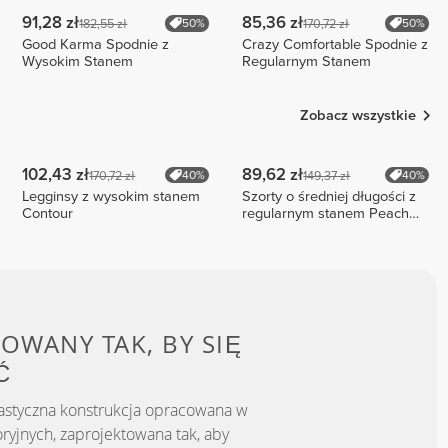
91,28 zł
85,36 zł
182,55 zł
170,72 zł
50%
50%
Good Karma Spodnie z
Crazy Comfortable Spodnie z
Wysokim Stanem
Regularnym Stanem
Zobacz wszystkie
102,43 zł
89,62 zł
170,72 zł
149,37 zł
40%
40%
Legginsy z wysokim stanem
Szorty o średniej długości z
Contour
regularnym stanem Peach
Perfect FX Cotton
OWANY TAK, BY
SIĘ
Ć
astyczna konstrukcja opracowana w
ryjnych, zaprojektowana tak, aby