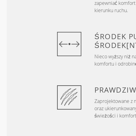
zapewniać komfort 
kierunku ruchu.
ŚRODEK
P
ŚRODEK[N
Nieco wyższy niż n
komfortu i odrobinę
PRAWDZI
Zaprojektowane z m
oraz ukierunkowany
świeżości i komfor