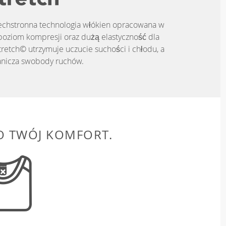
zechstronna technologia włókien opracowana w
poziom kompresji oraz dużą elastyczność dla
tretch© utrzymuje uczucie suchości i chłodu, a
anicza swobody ruchów.
O TWÓJ KOMFORT.