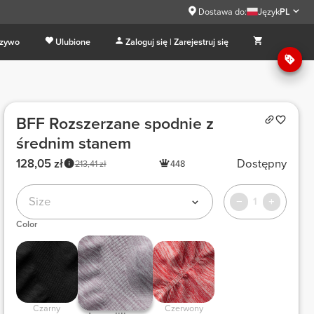
Dostawa do:
Język
PL
 zywo
Ulubione
Zaloguj się | Zarejestruj się
BFF Rozszerzane spodnie z
średnim stanem
128,05 zł
Dostępny
213,41 zł
448
Size
1
Color
 Czarny 
 Czerwony 