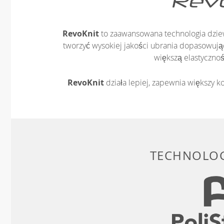
RevoKnit
to zaawansowana technologia dziew
tworzyć wysokiej jakości ubrania dopasowując
większą elastycznoś
RevoKnit
działa lepiej, zapewnia większy ko
TECHNOLOG