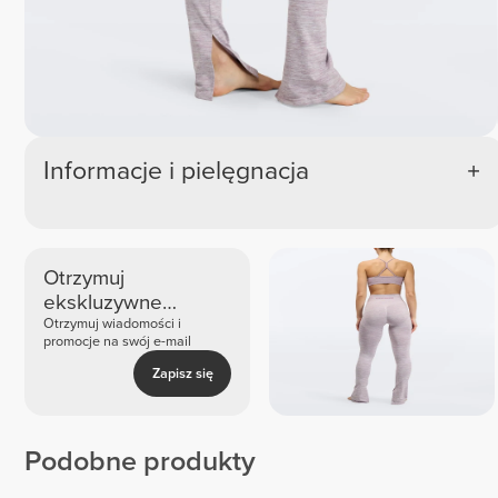
Informacje i pielęgnacja
Otrzymuj
ekskluzywne
nowości i oferty
Otrzymuj wiadomości i
promocje na swój e-mail
Zapisz się
Podobne produkty