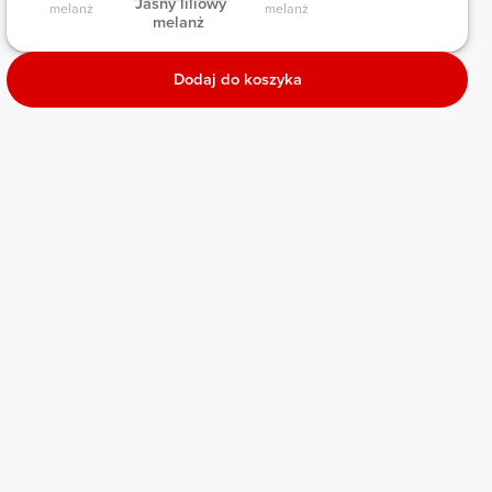
 Jasny liliowy 
melanż 
melanż 
melanż 
Dodaj do koszyka