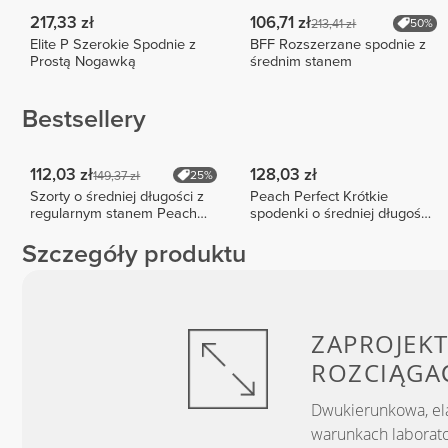
217,33 zł
106,71 zł
213,41 zł
50%
Elite P Szerokie Spodnie z
BFF Rozszerzane spodnie z
Prostą Nogawką
średnim stanem
Bestsellery
112,03 zł
128,03 zł
149,37 zł
25%
Szorty o średniej długości z
Peach Perfect Krótkie
regularnym stanem Peach
spodenki o średniej długości
Perfect FX
z wysokim stanem
Szczegóły produktu
ZAPROJEKT
ROZCIĄGA
Dwukierunkowa, el
warunkach laborato