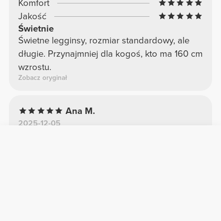
Komfort
Jakość
Świetnie
Świetne legginsy, rozmiar standardowy, ale
długie. Przynajmniej dla kogoś, kto ma 160 cm
wzrostu.
Zobacz oryginał
Ana M.
2025-12-05
Komfort
Jakość
Bardzo dobry
Bardzo wygodne do treningu.
Zobacz oryginał
Marta S.