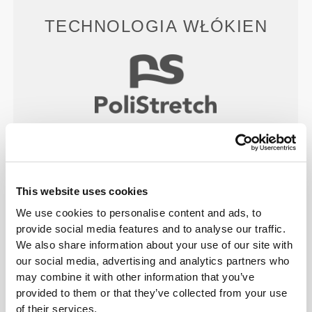
TECHNOLOGIA WŁÓKIEN
PoliStretch© to nasza własna, niezwykle
wszechstronna technologia włókien opracowana w
laboratorium, która zapewnia odpowiedni poziom
kompresji oraz dużą elastyczność dla lepszych
This website uses cookies
osiągów, wsparcia i komfortu. PoliStretch©
We use cookies to personalise content and ads, to
utrzymuje uczucie suchości i chłodu, a
provide social media features and to analyse our traffic.
jednocześnie nie ogranicza swobody ruchów.
We also share information about your use of our site with
our social media, advertising and analytics partners who
may combine it with other information that you’ve
provided to them or that they’ve collected from your use
of their services.