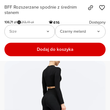
BFF Rozszerzane spodnie z średnim
stanem
Dostępny
106,71 zł
213,41 zł
416
Size
Czarny melanż
Dodaj do koszyka