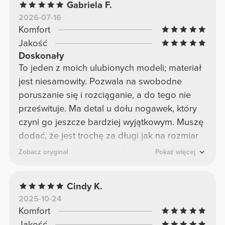
Gabriela F.
2026-07-16
Komfort
Jakość
Doskonały
To jeden z moich ulubionych modeli; materiał
jest niesamowity. Pozwala na swobodne
poruszanie się i rozciąganie, a do tego nie
prześwituje. Ma detal u dołu nogawek, który
czyni go jeszcze bardziej wyjątkowym. Muszę
dodać, że jest trochę za długi jak na rozmiar
S, ale to nic, czego nie dałoby się poprawić.
Zobacz oryginał
Pokaż więcej
Cindy K.
2025-10-24
Komfort
Jakość