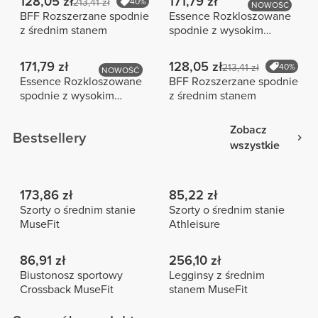
128,05 zł
171,79 zł
213,41 zł
40%
NOWOŚĆ
BFF Rozszerzane spodnie
Essence Rozkloszowane
z średnim stanem
spodnie z wysokim
stanem
171,79 zł
128,05 zł
213,41 zł
40%
NOWOŚĆ
Essence Rozkloszowane
BFF Rozszerzane spodnie
spodnie z wysokim
z średnim stanem
stanem
Zobacz
Bestsellery
wszystkie
173,86 zł
85,22 zł
Szorty o średnim stanie
Szorty o średnim stanie
MuseFit
Athleisure
86,91 zł
256,10 zł
Biustonosz sportowy
Legginsy z średnim
Crossback MuseFit
stanem MuseFit