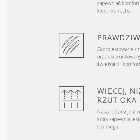
zapewniać komfort 
kierunku ruchu.
PRAWDZI
Zaprojektowane z m
oraz ukierunkowany
świeżości i komfor
WIĘCEJ, N
RZUT OKA
Nasza odzież jest 
który zapewnia lek
lub biegu.