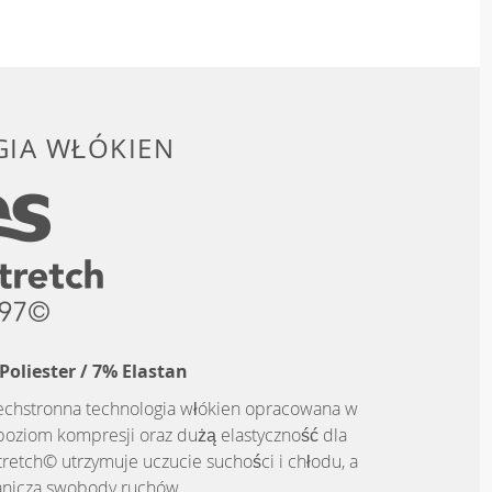
IA WŁÓKIEN
Poliester / 7% Elastan
zechstronna technologia włókien opracowana w
poziom kompresji oraz dużą elastyczność dla
tretch© utrzymuje uczucie suchości i chłodu, a
anicza swobody ruchów.