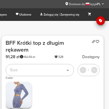
Dostawa do:
Język
PL
 zywo
Ulubione
Zaloguj się | Zarejestruj się
BFF Krótki top z długim
rękawem
91,28 zł
Dostępny
182,55 zł
328
Size
1
Color