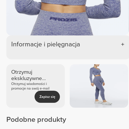
Informacje i pielęgnacja
Otrzymuj
ekskluzywne
nowości i oferty
Otrzymuj wiadomości i
promocje na swój e-mail
Zapisz się
Podobne produkty