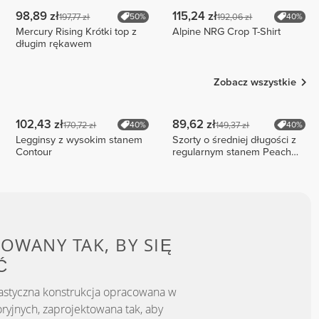
98,89 zł
115,24 zł
197,77 zł
192,06 zł
50%
40%
Mercury Rising Krótki top z
Alpine NRG Crop T-Shirt
długim rękawem
Zobacz wszystkie
102,43 zł
89,62 zł
170,72 zł
149,37 zł
40%
40%
Legginsy z wysokim stanem
Szorty o średniej długości z
Contour
regularnym stanem Peach
Perfect FX Cotton
OWANY TAK, BY
SIĘ
Ć
astyczna konstrukcja opracowana w
ryjnych, zaprojektowana tak, aby