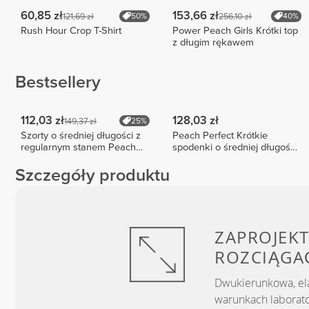
60,85 zł
153,66 zł
121,69 zł
256,10 zł
50%
40%
Rush Hour Crop T-Shirt
Power Peach Girls Krótki top
z długim rękawem
Bestsellery
112,03 zł
128,03 zł
149,37 zł
25%
Szorty o średniej długości z
Peach Perfect Krótkie
regularnym stanem Peach
spodenki o średniej długości
Perfect FX
z wysokim stanem
Szczegóły produktu
ZAPROJEKT
ROZCIĄGA
Dwukierunkowa, el
warunkach laborato