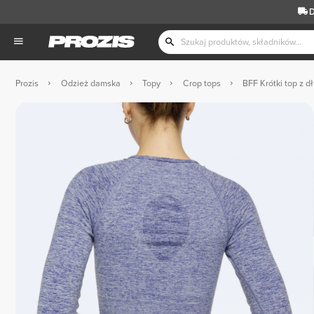
D
Prozis
Odzież damska
Topy
Crop tops
BFF Krótki top z 