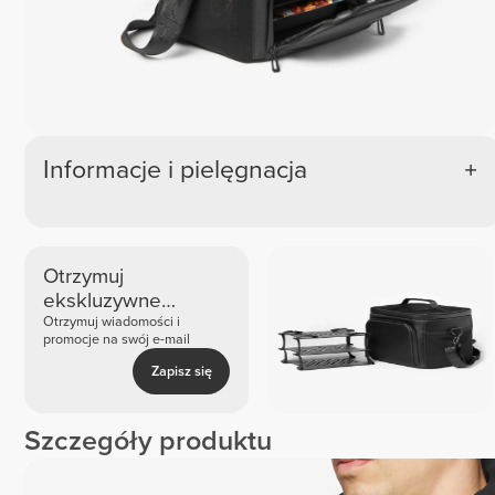
Informacje i pielęgnacja
Otrzymuj
ekskluzywne
nowości i oferty
Otrzymuj wiadomości i
promocje na swój e-mail
Zapisz się
Szczegóły produktu