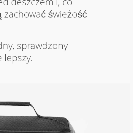
ed deszczem i, co
ą zachować świeżość
dny, sprawdzony
 lepszy.