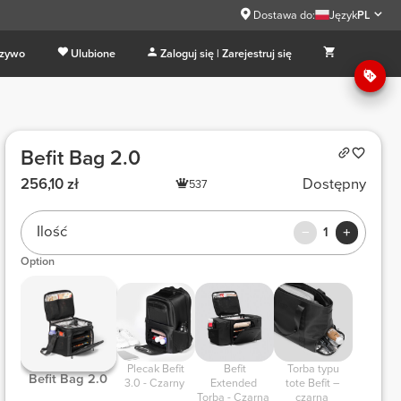
Dostawa do:
Język
PL
 zywo
Ulubione
Zaloguj się | Zarejestruj się
Befit Bag 2.0
256,10 zł
Dostępny
537
Ilość
1
Option
 Plecak Befit 
 Befit 
 Torba typu 
 Befit Bag 2.0 
3.0 - Czarny 
Extended 
tote Befit – 
Torba - Czarna 
czarna 