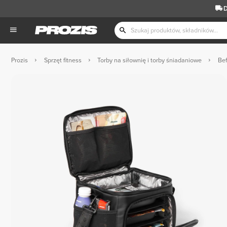
D
Prozis
Sprzęt fitness
Torby na siłownię i torby śniadaniowe
Bef