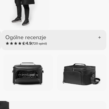
Ogólne recenzje
4.9
(720 opinii)