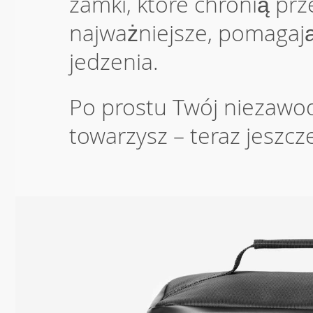
zamki, które chronią prz
najważniejsze, pomagaj
jedzenia.
Po prostu Twój niezawo
towarzysz – teraz jeszcze