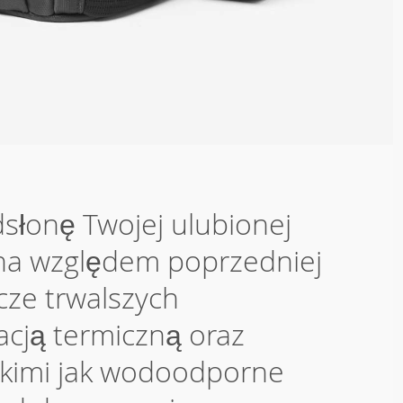
słonę Twojej ulubionej
ona względem poprzedniej
cze trwalszych
lacją termiczną oraz
akimi jak wodoodporne