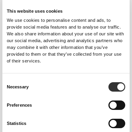
i elastyczność, a ich konstrukcja pozwala
swobodnie poruszać się razem z Tobą.
This website uses cookies
We use cookies to personalise content and ads, to
provide social media features and to analyse our traffic.
We also share information about your use of our site with
our social media, advertising and analytics partners who
may combine it with other information that you’ve
provided to them or that they’ve collected from your use
PRAWDZIWY
PRZEŁOM
of their services.
Zaprojektowane z myślą o strategicznych strefach
chłodzenia oraz ukierunkowanym wsparciu, aby
Consent
zapewnić Ci uczucie świeżości i komfort podczas
Necessary
Selection
całego treningu.
Preferences
Statistics