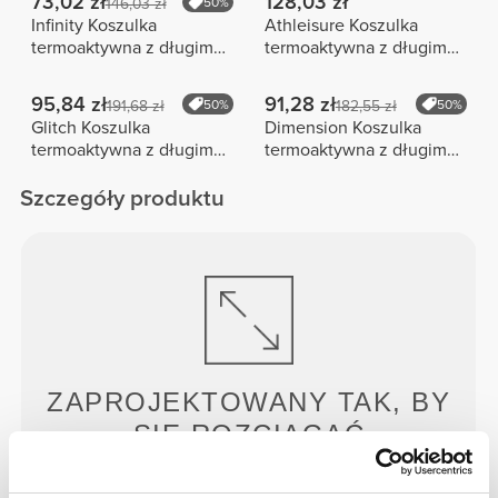
73,02 zł
128,03 zł
146,03 zł
50%
Infinity Koszulka
Athleisure Koszulka
termoaktywna z długim
termoaktywna z długim
rękawem
rękawem
95,84 zł
91,28 zł
191,68 zł
50%
182,55 zł
50%
Glitch Koszulka
Dimension Koszulka
termoaktywna z długim
termoaktywna z długim
rękawem
rękawem
Szczegóły produktu
ZAPROJEKTOWANY TAK, BY
SIĘ ROZCIĄGAĆ
Nasze ubrania zapewniają odpowiednią kompresję