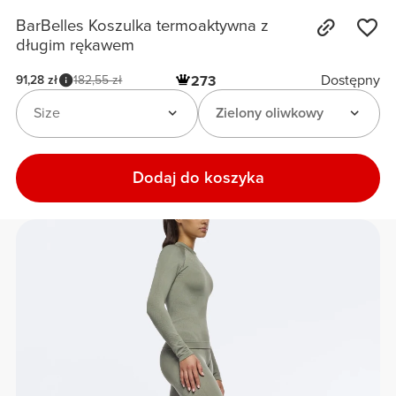
BarBelles Koszulka termoaktywna z
długim rękawem
Dostępny
91,28 zł
182,55 zł
273
Size
Zielony oliwkowy
Dodaj do koszyka