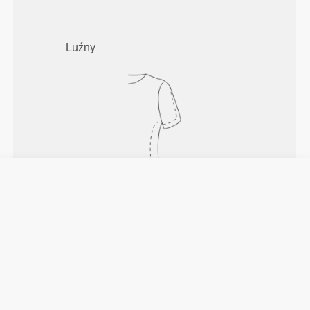
Luźny
Pełna swoboda ruchów. Luźny,
komfortowy krój dla casualowego
stylu.
ZALECANY ROZMIAR NA