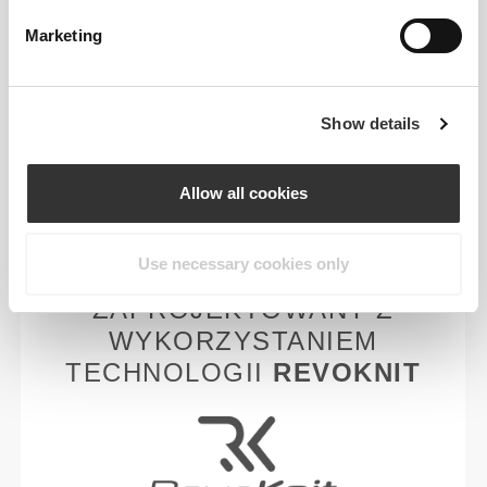
WIĘCEJ, NIŻ WIDAĆ NA
Marketing
PIERWSZY RZUT OKA
W naszych ubraniach stosujemy szybko schnącą
tkaninę o dwukierunkowej elastyczności, ponieważ
Show details
są one stworzone nie tylko po to, byś dobrze
wyglądał, ale także po to, byś czuł się w nich
Allow all cookies
świetnie.
Use necessary cookies only
ZAPROJEKTOWANY Z
WYKORZYSTANIEM
TECHNOLOGII
REVOKNIT