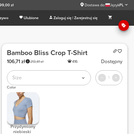
99,00 zł
Dostawa do:
Język
PL
 zywo
Ulubione
Zaloguj się | Zarejestruj się
Bamboo Bliss Crop T-Shirt
106,71 zł
Dostępny
213,41 zł
416
Size
1
Color
 Przydymiony 
niebieski 