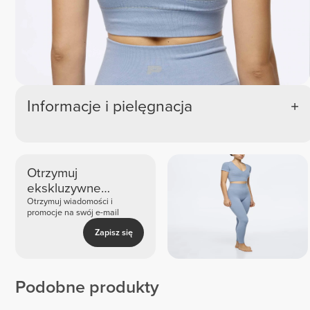
Informacje i pielęgnacja
Otrzymuj
ekskluzywne
nowości i oferty
Otrzymuj wiadomości i
promocje na swój e-mail
Zapisz się
Podobne produkty