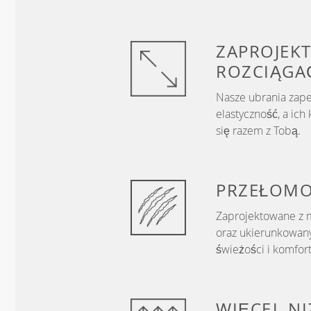
ZAPROJEKT
ROZCIĄGA
Nasze ubrania zap
elastyczność, a ic
się razem z Tobą.
PRZEŁOM
Zaprojektowane z m
oraz ukierunkowany
świeżości i komfor
WIĘCEJ, N