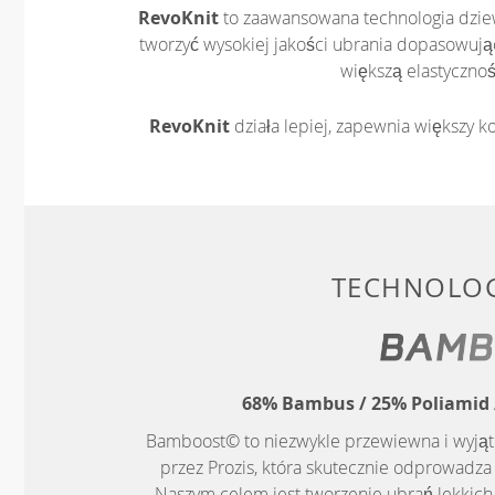
RevoKnit
to zaawansowana technologia dziew
tworzyć wysokiej jakości ubrania dopasowując
większą elastycznoś
RevoKnit
działa lepiej, zapewnia większy ko
TECHNOLOG
68% Bambus / 25% Poliamid /
Bamboost© to niezwykle przewiewna i wyją
przez Prozis, która skutecznie odprowadza 
Naszym celem jest tworzenie ubrań lekkich