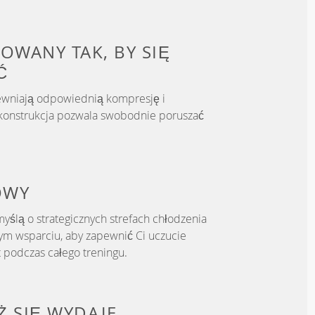
OWANY TAK, BY
SIĘ
Ć
ewniają odpowiednią kompresję i
h konstrukcja pozwala swobodnie poruszać
OWY
yślą o strategicznych strefach chłodzenia
m wsparciu, aby zapewnić Ci uczucie
t podczas całego treningu.
IŻ SIĘ WYDAJE