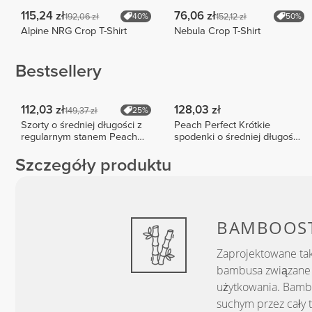
115,24 zł
76,06 zł
192,06 zł
152,12 zł
40%
50%
Alpine NRG Crop T-Shirt
Nebula Crop T-Shirt
Bestsellery
112,03 zł
128,03 zł
149,37 zł
25%
Szorty o średniej długości z
Peach Perfect Krótkie
regularnym stanem Peach
spodenki o średniej długości
Perfect FX
z wysokim stanem
Szczegóły produktu
BAMBOOS
Zaprojektowane tak
bambusa związane 
użytkowania. Bamb
suchym przez cały t