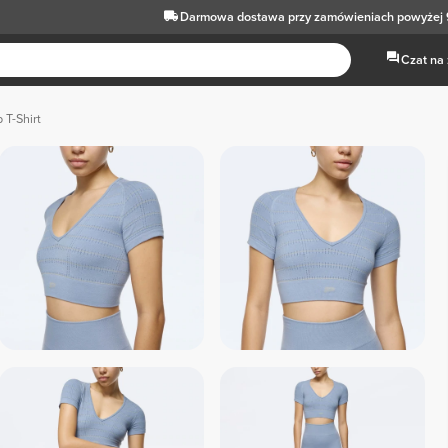
Darmowa dostawa
przy zamówieniach powyżej 
Czat na
 T-Shirt