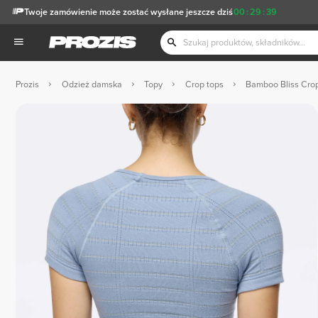
Twoje zamówienie może zostać wysłane jeszcze dziś
00
:
29
:
38
Prozis
Odzież damska
Topy
Crop tops
Bamboo Bliss Crop