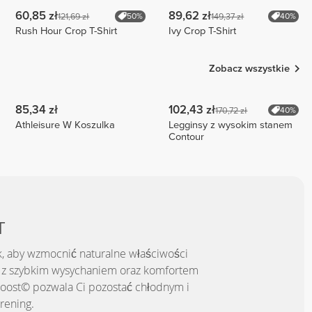
60,85 zł
89,62 zł
121,69 zł
149,37 zł
50%
40%
Rush Hour Crop T-Shirt
Ivy Crop T-Shirt
Zobacz wszystkie
85,34 zł
102,43 zł
170,72 zł
40%
Athleisure W Koszulka
Legginsy z wysokim stanem
Contour
T
, aby wzmocnić naturalne właściwości
z szybkim wysychaniem oraz komfortem
oost© pozwala Ci pozostać chłodnym i
rening.