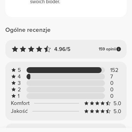
swoich bioder.
Ogólne recenzje
4.96/5
159 opinii
5
152
4
7
3
0
2
0
1
0
Komfort
5.0
Jakość
5.0