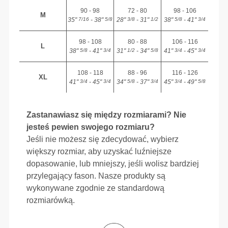
90 - 98
72 - 80
98 - 106
M
35"
- 38"
28"
- 31"
38"
- 41"
7/16
5/8
3/8
1/2
5/8
3/4
98 - 108
80 - 88
106 - 116
L
38"
- 41"
31"
- 34"
41"
- 45"
5/8
3/4
1/2
5/8
3/4
3/4
108 - 118
88 - 96
116 - 126
XL
41"
- 45"
34"
- 37"
45"
- 49"
3/4
3/4
5/8
3/4
3/4
5/8
Zastanawiasz się między rozmiarami? Nie
jesteś pewien swojego rozmiaru?
Jeśli nie możesz się zdecydować, wybierz
większy rozmiar, aby uzyskać luźniejsze
dopasowanie, lub mniejszy, jeśli wolisz bardziej
przylegający fason. Nasze produkty są
wykonywane zgodnie ze standardową
rozmiarówką.