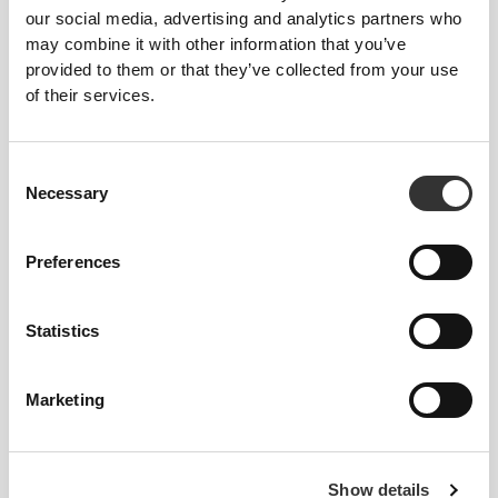
94% Polyamide
our social media, advertising and analytics partners who
6% Elastane
may combine it with other information that you’ve
Made in Portugal
provided to them or that they’ve collected from your use
of their services.
Consent
Necessary
Selection
Przewodnik po rozmiarach
Preferences
Ten przedmiot
Statistics
Obcisły
Marketing
Show details