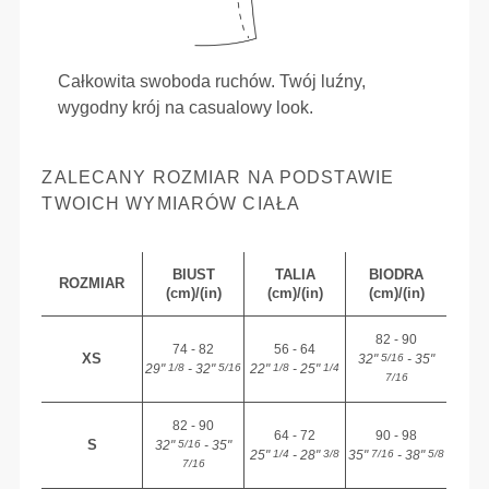
Całkowita swoboda ruchów. Twój luźny,
wygodny krój na casualowy look.
ZALECANY ROZMIAR NA PODSTAWIE
TWOICH WYMIARÓW CIAŁA
BIUST
TALIA
BIODRA
ROZMIAR
(cm)/(in)
(cm)/(in)
(cm)/(in)
82 - 90
74 - 82
56 - 64
XS
32"
- 35"
5/16
29"
- 32"
22"
- 25"
1/8
5/16
1/8
1/4
7/16
82 - 90
64 - 72
90 - 98
S
32"
- 35"
5/16
25"
- 28"
35"
- 38"
1/4
3/8
7/16
5/8
7/16