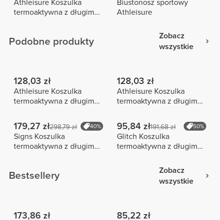
Athleisure Koszulka
Biustonosz sportowy
termoaktywna z długim
Athleisure
rękawem
Zobacz
Podobne produkty
wszystkie
128,03 zł
128,03 zł
Athleisure Koszulka
Athleisure Koszulka
termoaktywna z długim
termoaktywna z długim
rękawem
rękawem
179,27 zł
95,84 zł
298,79 zł
40%
191,68 zł
50%
Signs Koszulka
Glitch Koszulka
termoaktywna z długim
termoaktywna z długim
rękawem
rękawem
Zobacz
Bestsellery
wszystkie
173,86 zł
85,22 zł