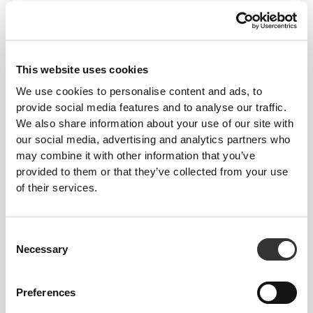
ZALECANY ROZMIAR NA PODSTAWIE
TWOICH WYMIARÓW CIAŁA
This website uses cookies
BIUST
TALIA
BIODRA
ROZMIAR
(cm)/(in)
(cm)/(in)
(cm)/(in)
We use cookies to personalise content and ads, to
provide social media features and to analyse our traffic.
82 - 90
We also share information about your use of our site with
74 - 82
56 - 64
XS
32"
- 35"
5/16
our social media, advertising and analytics partners who
29"
- 32"
22"
- 25"
1/8
5/16
1/8
1/4
7/16
may combine it with other information that you’ve
provided to them or that they’ve collected from your use
82 - 90
64 - 72
90 - 98
of their services.
S
32"
- 35"
5/16
25"
- 28"
35"
- 38"
1/4
3/8
7/16
5/8
7/16
90 - 98
72 - 80
98 - 106
Consent
M
35"
- 38"
28"
- 31"
38"
- 41"
7/16
5/8
3/8
1/2
5/8
3/4
Necessary
Selection
98 - 108
80 - 88
106 - 116
L
38"
- 41"
31"
- 34"
41"
- 45"
5/8
3/4
1/2
5/8
3/4
3/4
Preferences