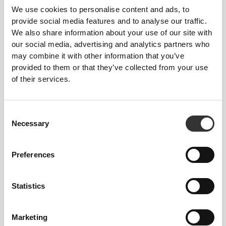
We use cookies to personalise content and ads, to
provide social media features and to analyse our traffic.
We also share information about your use of our site with
Athleisure
our social media, advertising and analytics partners who
may combine it with other information that you’ve
Poruszaj się
provided to them or that they’ve collected from your use
swobodnie. Żyj
of their services.
wygodnie.
Consent
Necessary
Selection
Stworzona, by towarzyszyć Ci przez cały dzień,
kolekcja Athleisure od Prozis łączy funkcjonalność
i komfort za sprawą lekkich, oddychających
Preferences
materiałów o miękkości drugiej skóry. Od ćwiczeń
o niskiej intensywności po chwile relaksu – każda
Statistics
część garderoby zapewnia wszechstronny styl i
idealne dopasowanie, dzięki czemu możesz
poruszać się bez ograniczeń i zawsze pokazywać
Marketing
się z najlepszej strony, gdziekolwiek zaprowadzi