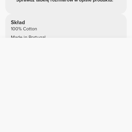
Skład
100% Cotton
Made in Portugal
Ogólne recenzje
4.9/5
20 opinii
5
18
4
2