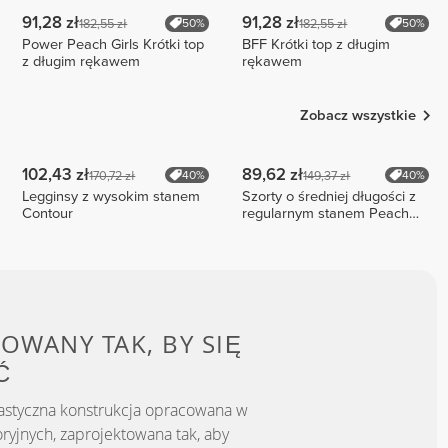
91,28 zł
91,28 zł
182,55 zł
182,55 zł
50%
50%
Power Peach Girls Krótki top
BFF Krótki top z długim
z długim rękawem
rękawem
Zobacz wszystkie
102,43 zł
89,62 zł
170,72 zł
149,37 zł
40%
40%
Legginsy z wysokim stanem
Szorty o średniej długości z
Contour
regularnym stanem Peach
Perfect FX Cotton
OWANY TAK, BY
SIĘ
Ć
astyczna konstrukcja opracowana w
ryjnych, zaprojektowana tak, aby