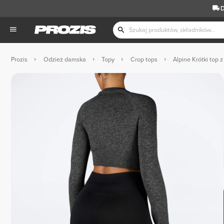
D
Prozis
Odzież damska
Topy
Crop tops
Alpine Krótki top