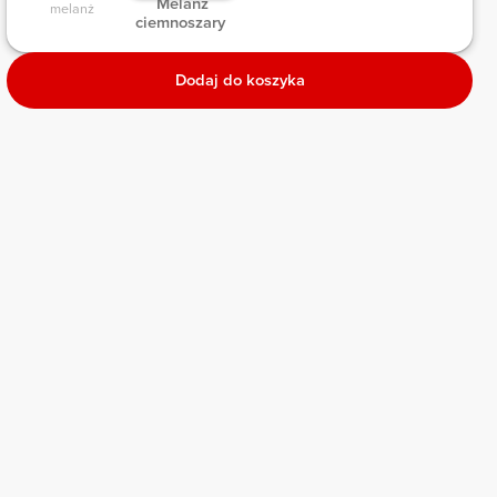
 Melanż 
melanż 
ciemnoszary 
Dodaj do koszyka