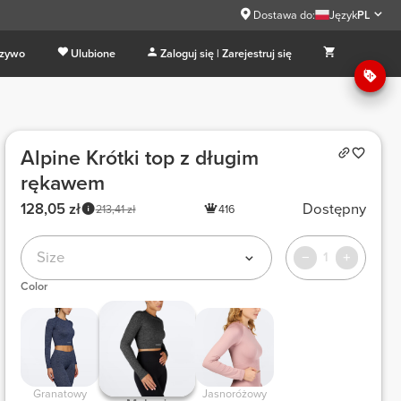
Dostawa do:
Język
PL
 zywo
Ulubione
Zaloguj się | Zarejestruj się
Alpine Krótki top z długim
rękawem
128,05 zł
Dostępny
213,41 zł
416
Size
1
Color
 Granatowy 
 Jasnoróżowy 