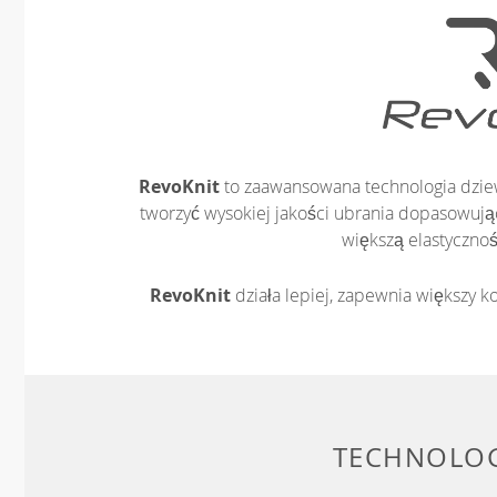
RevoKnit
to zaawansowana technologia dziew
tworzyć wysokiej jakości ubrania dopasowując
większą elastycznoś
RevoKnit
działa lepiej, zapewnia większy ko
TECHNOLOG