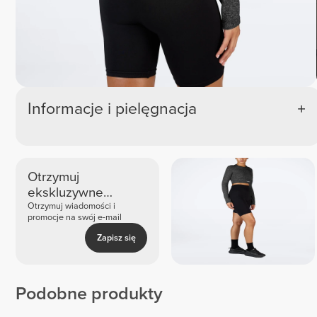
Informacje i pielęgnacja
Otrzymuj
ekskluzywne
nowości i oferty
Otrzymuj wiadomości i
promocje na swój e-mail
Zapisz się
Podobne produkty