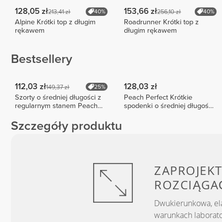
128,05 zł
153,66 zł
213,41 zł
256,10 zł
40%
40%
Alpine Krótki top z długim
Roadrunner Krótki top z
rękawem
długim rękawem
Bestsellery
112,03 zł
128,03 zł
149,37 zł
25%
Szorty o średniej długości z
Peach Perfect Krótkie
regularnym stanem Peach
spodenki o średniej długości
Perfect FX
z wysokim stanem
Szczegóły produktu
ZAPROJEKT
ROZCIĄGA
Dwukierunkowa, el
warunkach laborato