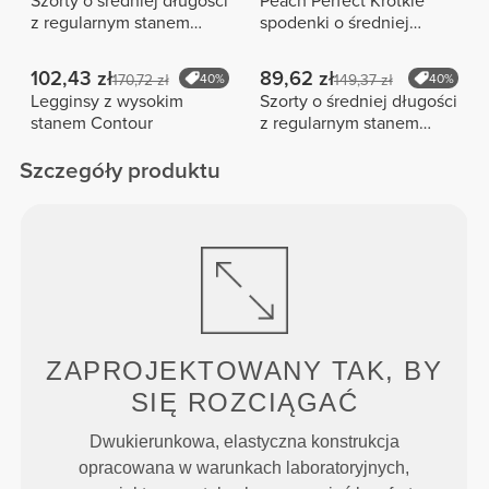
Szorty o średniej długości
Peach Perfect Krótkie
z regularnym stanem
spodenki o średniej
Peach Perfect FX
długości z wysokim
stanem
102,43 zł
89,62 zł
170,72 zł
40%
149,37 zł
40%
Legginsy z wysokim
Szorty o średniej długości
stanem Contour
z regularnym stanem
Peach Perfect FX Cotton
Szczegóły produktu
ZAPROJEKTOWANY TAK, BY
SIĘ ROZCIĄGAĆ
Dwukierunkowa, elastyczna konstrukcja
opracowana w warunkach laboratoryjnych,