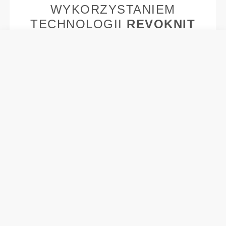
WYKORZYSTANIEM
TECHNOLOGII
REVOKNIT
RevoKnit
to zaawansowana technologia
dziewiarska opracowana przez Prozis, która
pozwala tworzyć wysokiej jakości ubrania
dopasowujące się do ciała niczym druga skóra,
zapewniając większą elastyczność, wsparcie i
komfort.
RevoKnit
działa lepiej, zapewnia większy komfort i
jest bardziej przyjazny dla środowiska.