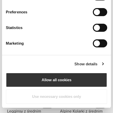
Preferences
Statistics
Marketing
Informacje i pielęgnacja
Ogólne recenzje
Show details
5
(3 opinii)
Allow all cookies
Idealnie pasuje do
Use necessary cookies only
76,82 zł
80,01 zł
128,03 zł
40%
106,68 zł
25%
Legginsy z średnim
Alpine Kolarki z średnim