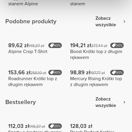
stanem Alpine
stanem
Zobacz
Podobne produkty
wszystkie
89,62 zł
194,21 zł
149,37 zł
40%
277,44 zł
30%
Alpine Crop T-Shirt
Boost Krótki top z długim
rękawem
153,66 zł
98,89 zł
256,10 zł
40%
197,77 zł
50%
Roadrunner Krótki top z
Mercury Rising Krótki top
długim rękawem
z długim rękawem
Zobacz
Bestsellery
wszystkie
112,03 zł
128,03 zł
149,37 zł
25%