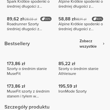
Spark Krótkie spodenki o
Alpine Krótkie spodenki o
średniej długości z
średniej długości z
wysokim stanem
wysokim stanem
89,62 zł
58,88 zł
128,03 zł
30%
98,14 zł
40%
Roadrunner Szorty
Alpine Krótkie spodenki o
średniej długości z
średniej długości z
średnim stanem
wysokim stanem
Zobacz
Bestsellery
wszystkie
173,86 zł
85,22 zł
Szorty o średnim stanie
Szorty o średnim stanie
MuseFit
Athleisure
173,86 zł
195,59 zł
MuseFit szorty z średnim
IronMode Szorty
stanem i tyłem w
kształcie litery V
Szczegóły produktu