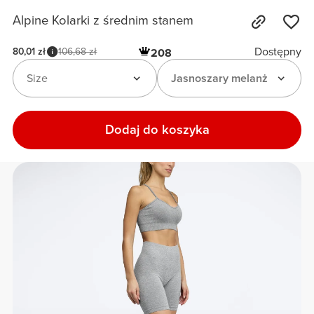
Alpine Kolarki z średnim stanem
Dostępny
80,01 zł
106,68 zł
208
Size
Jasnoszary melanż
Dodaj do koszyka