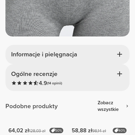
Informacje i pielęgnacja
Ogólne recenzje
4.9
(14 opinii)
Zobacz
Podobne produkty
wszystkie
64,02 zł
58,88 zł
128,03 zł
50%
98,14 zł
40%