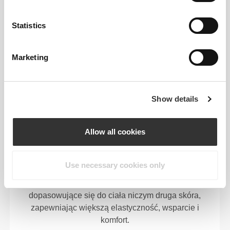
Statistics
ZAPROJEKTOWANY Z
Marketing
WYKORZYSTANIEM
TECHNOLOGII
REVOKNIT
Show details
Allow all cookies
RevoKnit
to zaawansowana technologia
Use necessary cookies only
dziewiarska opracowana przez Prozis, która
pozwala tworzyć wysokiej jakości ubrania
dopasowujące się do ciała niczym druga skóra,
zapewniając większą elastyczność, wsparcie i
komfort.