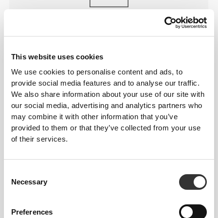
PO PROSTU
IDEALNE
Zapewniają odpowiednio wysoki stan, który
gwarantuje wsparcie i pozostaje na swoim miejscu
This website uses cookies
nawet podczas intensywnych ćwiczeń, nie
We use cookies to personalise content and ads, to
ograniczając ruchów ani nie zakrywając zbyt wiele.
provide social media features and to analyse our traffic.
We also share information about your use of our site with
our social media, advertising and analytics partners who
may combine it with other information that you’ve
provided to them or that they’ve collected from your use
of their services.
WIĘCEJ, NIŻ WIDAĆ NA
PIERWSZY RZUT OKA
Consent
Necessary
Selection
Nasza odzież jest wykonana z szybkoschnącego
materiału, który zapewnia lekkość, świeżość i
wygodę podczas treningu lub biegu.
Preferences