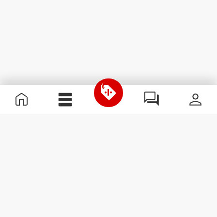
Przydatne informacje
Dołącz do naszego zespołu
Zostań partnerem
Regulamin
Obsługa klienta
Zapisz się do newslettera
Otrzymuj wiadomości i
promocje na swoją skrzynkę