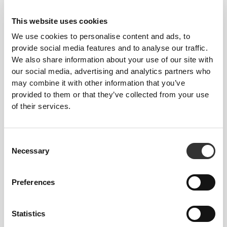
Army Oversize'owy T-shirt
IronMode Oversize'owy T-
shirt
This website uses cookies
We use cookies to personalise content and ads, to
provide social media features and to analyse our traffic.
We also share information about your use of our site with
our social media, advertising and analytics partners who
may combine it with other information that you’ve
provided to them or that they’ve collected from your use
of their services.
Consent
152,12 zł
159,41 zł
Necessary
Selection
Athleisure Essential Męska
IronMode EY Oversize'owy T-
koszulka oversize
shirt
Preferences
Statistics