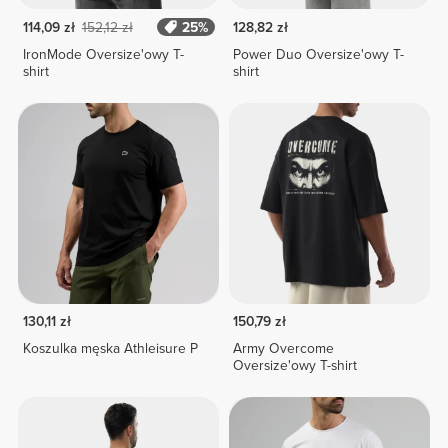
114,09 zł
152,12 zł
25%
128,82 zł
IronMode Oversize'owy T-
Power Duo Oversize'owy T-
shirt
shirt
130,11 zł
150,79 zł
Koszulka męska Athleisure P
Army Overcome
Oversize'owy T-shirt