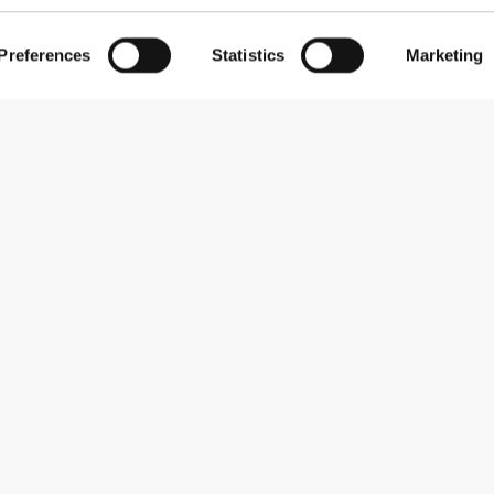
Preferences
Statistics
Marketing
Zapisz się do newslettera
Otrzymuj wiadomości i promocje na swoją skrzynkę e-mail.
Zapisz się