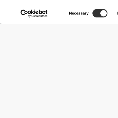
Consent
Necessary
Selection
Przydatne informacje
Dołącz do naszego zespołu
Zostań partnerem
Regulamin
Obsługa klienta
Opcje dostawy