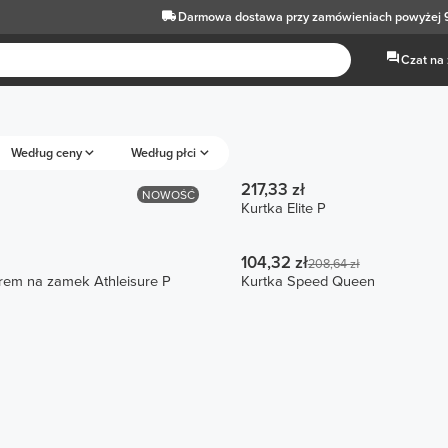
Darmowa dostawa
przy zamówieniach powyżej 
Czat na
Według ceny
Według płci
217,33 zł
NOWOŚĆ
Kurtka Elite P
104,32 zł
208,64 zł
urem na zamek Athleisure P
Kurtka Speed Queen