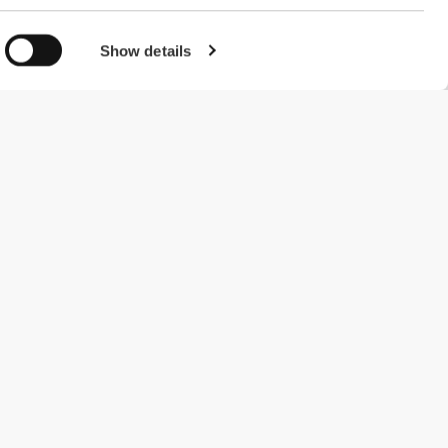
Show details
#ExceedYourself
Metody płatności