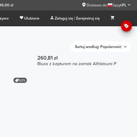
99,00 zł
Dostawa do:
Język
PL
 zywo
Ulubione
Zaloguj się | Zarejestruj się
Sortuj według: Popularność
260,81 zł
Bluza z kapturem na zamek Athleisure P
50%