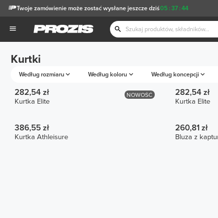
Twoje zamówienie może zostać wysłane jeszcze dziś
05
:
37
:
44
Kurtki
Według rozmiaru
Według koloru
Według koncepcji
282,54 zł
282,54 zł
NOWOŚĆ
Kurtka Elite
Kurtka Elite
386,55 zł
260,81 zł
Kurtka Athleisure
Bluza z kapt