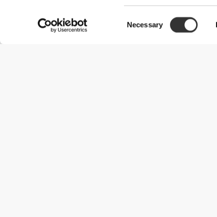
Consent
Necessary
Selection
Przydatne informacje
Dołącz do naszego zespołu
Zostań partnerem
Regulamin
Obsługa klienta
Opcje dostawy