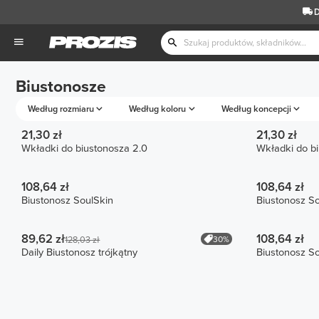
D
Biustonosze
Według rozmiaru
Według koloru
Według koncepcji
21,30 zł
21,30 zł
Wkładki do biustonosza 2.0
108,64 zł
108,64 zł
Biustonosz SoulSkin
Biustonosz So
89,62 zł
108,64 zł
30%
128,03 zł
Daily Biustonosz trójkątny
Biustonosz So