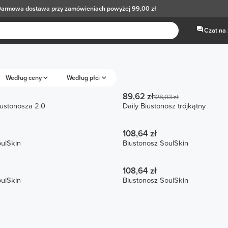
armowa dostawa
przy zamówieniach powyżej 99,00 zł
Czat na
Według ceny
Według płci
89,62 zł
128,03 zł
Wkładki do biustonosza 2.0
Daily Biustonosz trójkątny
108,64 zł
ulSkin
Biustonosz SoulSkin
108,64 zł
ulSkin
Biustonosz SoulSkin