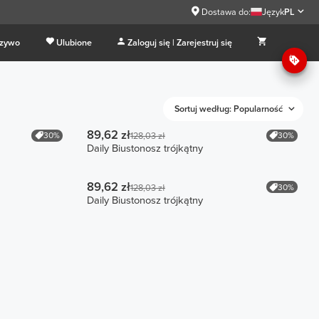
Dostawa do:
Język
PL
 zywo
Ulubione
Zaloguj się | Zarejestruj się
Sortuj według: Popularność
89,62 zł
30%
30%
128,03 zł
Daily Biustonosz trójkątny
89,62 zł
30%
128,03 zł
Daily Biustonosz trójkątny