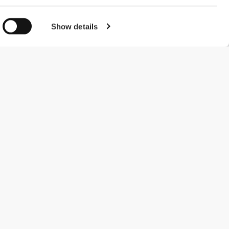
Show details
#ExceedYourself
Metody płatności