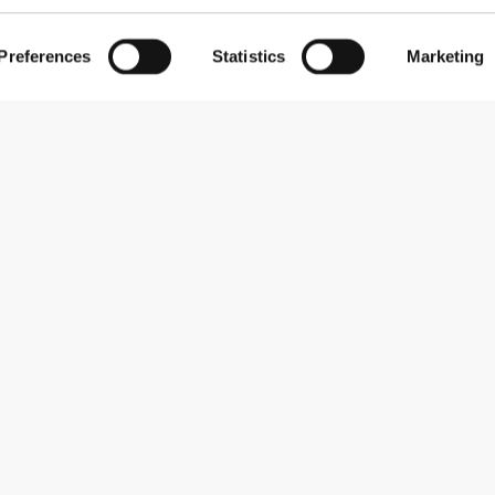
Preferences
Statistics
Marketing
Zapisz się do newslettera
Otrzymuj wiadomości i promocje na swoją skrzynkę e-mail.
Zapisz się