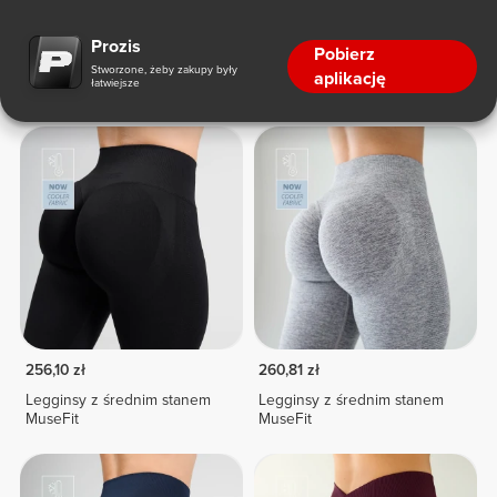
Legginsy
Prozis
Pobierz
Stworzone, żeby zakupy były
aplikację
łatwiejsze
Legginsy
256,10 zł
260,81 zł
Legginsy z średnim stanem
Legginsy z średnim stanem
MuseFit
MuseFit