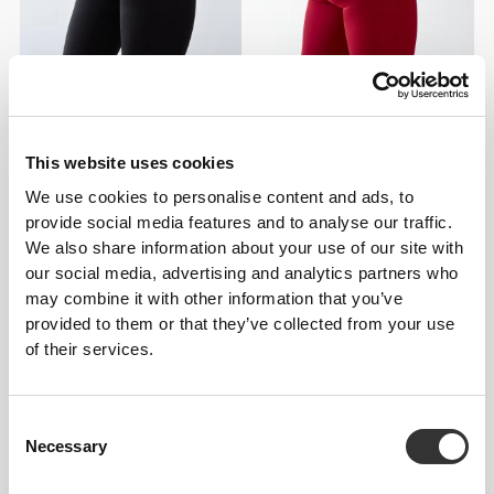
260,81 zł
260,81 zł
Legginsy z średnim stanem i
Legginsy z średnim stanem i
tyłem w kształcie litery V
tyłem w kształcie litery V
This website uses cookies
We use cookies to personalise content and ads, to
provide social media features and to analyse our traffic.
We also share information about your use of our site with
our social media, advertising and analytics partners who
may combine it with other information that you’ve
provided to them or that they’ve collected from your use
of their services.
Consent
260,81 zł
256,79 zł
Necessary
Selection
Legginsy z średnim stanem i
Legginsy z średnim stanem
tyłem w kształcie litery V
SilkShape