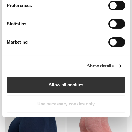
Preferences
Statistics
Marketing
Show details
170,72 zł
170,72 zł
Legginsy 7/8 z regularnym
Legginsy z średnim stanem
stanem Alpine
Ivy
Allow all cookies
Use necessary cookies only