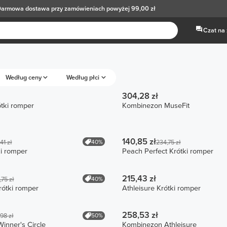
armowa dostawa
przy zamówieniach powyżej 99,00 zł
Czat na
Według ceny
Według płci
304,28 zł
ótki romper
Kombinezon MuseFit
140,85 zł
40%
41 zł
234,75 zł
i romper
Peach Perfect Krótki romper
215,43 zł
40%
,75 zł
rótki romper
Athleisure Krótki romper
258,53 zł
50%
98 zł
inner's Circle
Kombinezon Athleisure