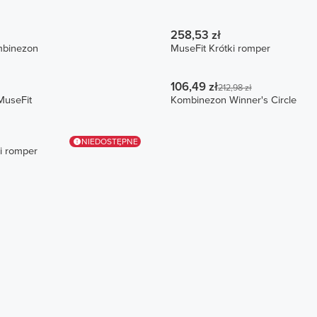
258,53 zł
mbinezon
MuseFit Krótki romper
106,49 zł
212,98 zł
MuseFit
Kombinezon Winner's Circle
NIEDOSTĘPNE
i romper