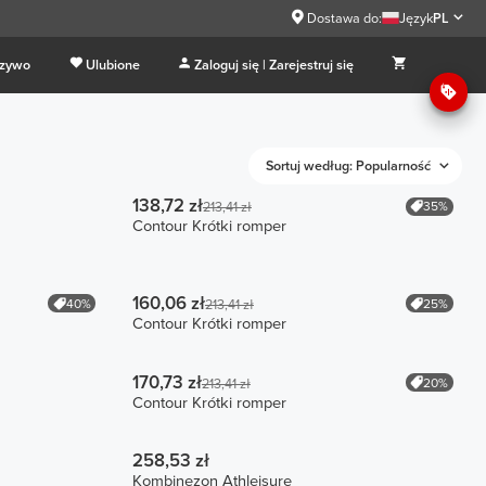
Dostawa do:
Język
PL
 zywo
Ulubione
Zaloguj się | Zarejestruj się
Sortuj według: Popularność
138,72 zł
35%
213,41 zł
Contour Krótki romper
160,06 zł
40%
25%
213,41 zł
Contour Krótki romper
170,73 zł
20%
213,41 zł
Contour Krótki romper
258,53 zł
Kombinezon Athleisure