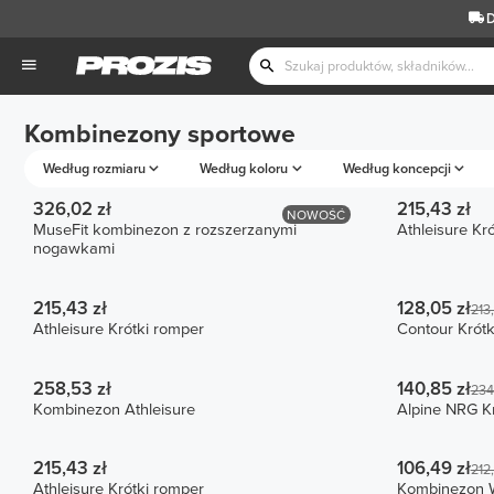
D
Kombinezony sportowe
Według rozmiaru
Według koloru
Według koncepcji
326,02 zł
215,43 zł
NOWOŚĆ
MuseFit kombinezon z rozszerzanymi
Athleisure Kr
nogawkami
215,43 zł
128,05 zł
213,
Athleisure Krótki romper
Contour Krótk
258,53 zł
140,85 zł
234
Kombinezon Athleisure
Alpine NRG K
215,43 zł
106,49 zł
212,
Athleisure Krótki romper
Kombinezon W