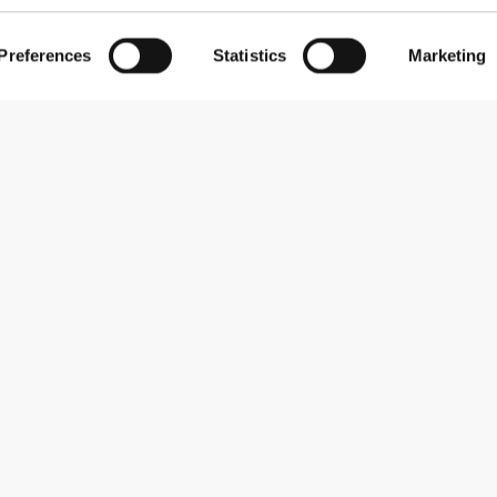
Preferences
Statistics
Marketing
Zapisz się do newslettera
Otrzymuj wiadomości i promocje na swoją skrzynkę e-mail.
Zapisz się