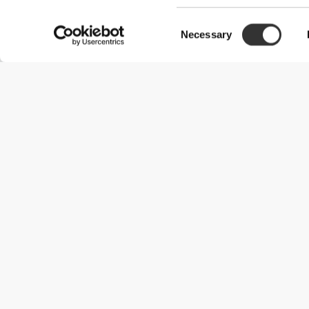
Consent
Necessary
Selection
Przydatne informacje
Dołącz do naszego zespołu
Zostań partnerem
Regulamin
Obsługa klienta
Opcje dostawy