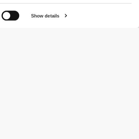
Show details
#ExceedYourself
Metody płatności