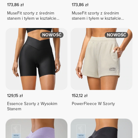
173,86 zł
173,86 zł
MuseFit szorty z średnim
MuseFit szorty z średnim
stanem i tyłem w kształcie
stanem i tyłem w kształcie
litery V
litery V
NOWOŚĆ
NOWOŚĆ
129,15 zł
152,12 zł
Essence Szorty z Wysokim
PowerFleece W Szorty
Stanem