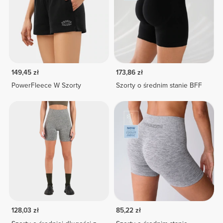
149,45 zł
173,86 zł
PowerFleece W Szorty
Szorty o średnim stanie BFF
128,03 zł
85,22 zł