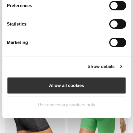
Preferences
Statistics
Marketing
173,86 zł
149,56 zł
Show details
Szorty o średnim stanie
IronMode Szorty z Wysokim
MuseFit Front V
Stanem
Allow all cookies
Use necessary cookies only