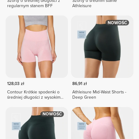
Szorty o średniej długości z
Szorty o średnim stanie
regularnym stanem BFF
Athleisure
NOWOŚĆ
128,03 zł
86,91 zł
Contour Krótkie spodenki o
Athleisure Mid-Waist Shorts -
średniej długości z wysokim
Deep Green
stanem
NOWOŚĆ