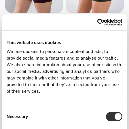
173,86 zł
170,74 zł
Szorty o średnim stanie
Szorty o średnim stanie
MuseFit
MuseFit
This website uses cookies
NOWOŚĆ
We use cookies to personalise content and ads, to
provide social media features and to analyse our traffic.
We also share information about your use of our site with
our social media, advertising and analytics partners who
may combine it with other information that you’ve
provided to them or that they’ve collected from your use
of their services.
173,86 zł
129,15 zł
Consent
Szorty o średnim stanie
Essence Szorty z Wysokim
MuseFit
Stanem
Necessary
Selection