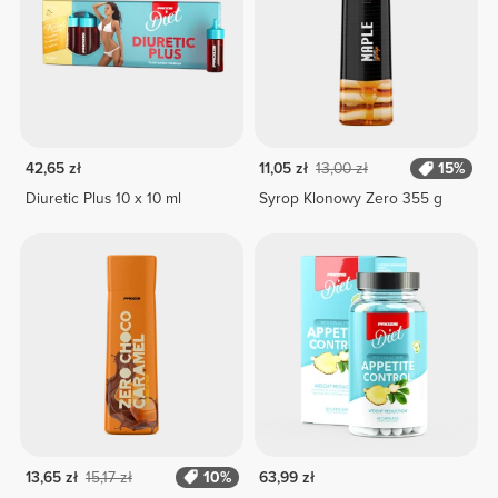
42,65 zł
11,05 zł
13,00 zł
15%
Diuretic Plus 10 x 10 ml
Syrop Klonowy Zero 355 g
13,65 zł
15,17 zł
10%
63,99 zł