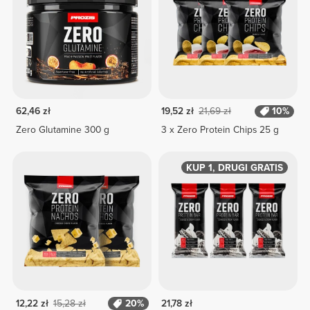
62,46 zł
19,52 zł
21,69 zł
10%
Zero Glutamine 300 g
3 x Zero Protein Chips 25 g
KUP 1, DRUGI GRATIS
12,22 zł
15,28 zł
20%
21,78 zł