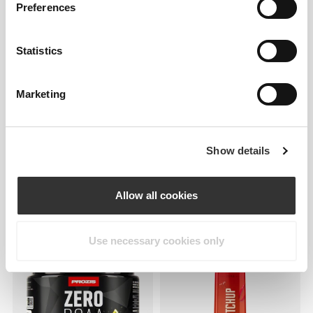
Cynamonowy Zero 355 g
Preferences
Statistics
Marketing
Show details
63,99 zł
56,47 zł
Allow all cookies
Burn 60 caps
10 x Diet Shake na redukcję
wagi 20 g
Use necessary cookies only