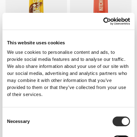
11,48 zł
12,76 zł
10%
13,00 zł
Syrop Czekoladowo-
Zero Ketchup Original 355g
This website uses cookies
Bananowy Zero 355 g
We use cookies to personalise content and ads, to
provide social media features and to analyse our traffic.
We also share information about your use of our site with
our social media, advertising and analytics partners who
may combine it with other information that you’ve
provided to them or that they’ve collected from your use
of their services.
Consent
Necessary
Selection
13,00 zł
11,70 zł
13,00 zł
10%
Zero Chipotle Ranch 355 g
Syrop Jabłkowo-