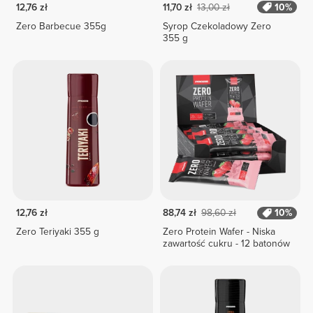
12,76 zł
11,70 zł
13,00 zł
10%
Zero Barbecue 355g
Syrop Czekoladowy Zero
355 g
12,76 zł
88,74 zł
98,60 zł
10%
Zero Teriyaki 355 g
Zero Protein Wafer - Niska
zawartość cukru - 12 batonów