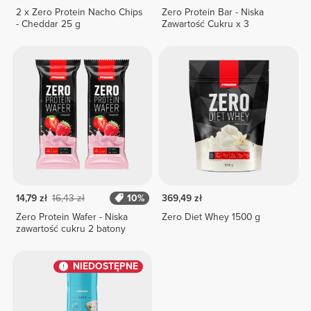
2 x Zero Protein Nacho Chips
Zero Protein Bar - Niska
- Cheddar 25 g
Zawartość Cukru x 3
14,79 zł
16,43 zł
10%
369,49 zł
Zero Protein Wafer - Niska
Zero Diet Whey 1500 g
zawartość cukru 2 batony
NIEDOSTĘPNE