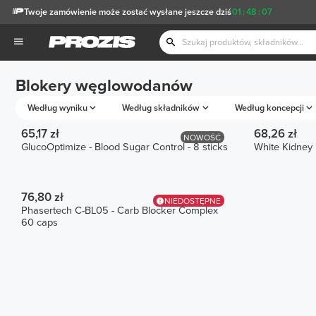
Twoje zamówienie może zostać wysłane jeszcze dziś
01
:
48
:
07
Blokery węglowodanów
Według wyniku
Według składników
Według koncepcji
65,17 zł
68,26 zł
NOWOŚĆ
GlucoOptimize - Blood Sugar Control - 8 sticks
White Kidney
76,80 zł
NIEDOSTĘPNE
Phasertech C-BL05 - Carb Blocker Complex
60 caps