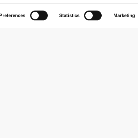
Preferences
Statistics
Marketing
Zapisz się do newslettera
Otrzymuj wiadomości i promocje na swoją skrzynkę e-mail.
Zapisz się