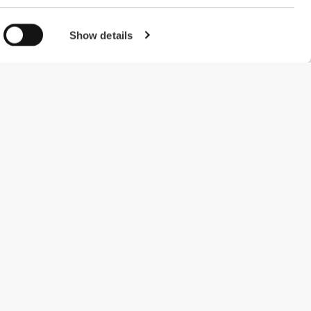
Show details
#ExceedYourself
Metody płatności