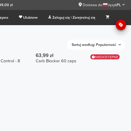
99,00 zł
Dostawa do:
Język
PL
 zywo
Ulubione
Zaloguj się | Zarejestruj się
Sortuj według: Popularność
63,99 zł
NIEDOSTĘPNE
Control - 8
Carb Blocker 60 caps