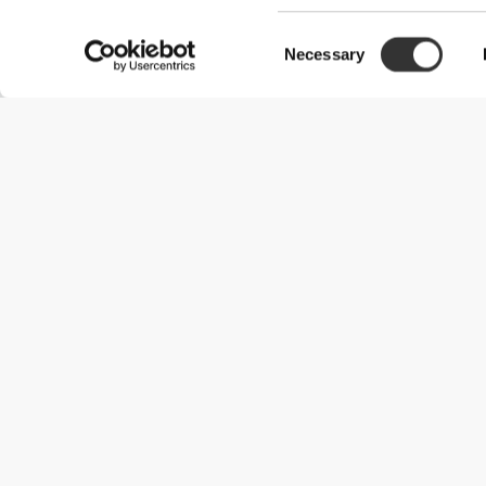
Consent
Necessary
Selection
Przydatne informacje
Dołącz do naszego zespołu
Zostań partnerem
Regulamin
Obsługa klienta
Opcje dostawy