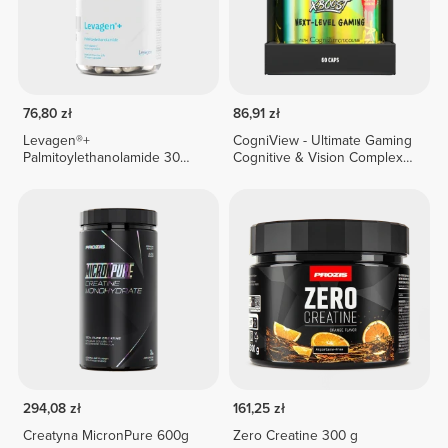
76,80 zł
86,91 zł
Levagen®+
CogniView - Ultimate Gaming
Palmitoylethanolamide 30
Cognitive & Vision Complex -
veg caps
60 caps
294,08 zł
161,25 zł
Creatyna MicronPure 600g
Zero Creatine 300 g