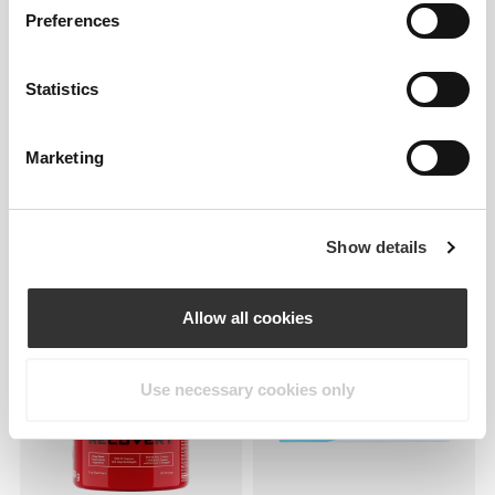
Preferences
Statistics
Marketing
86,91 zł
59,72 zł
Big Shot - Pre-Workout 100
Acetyl L-Karnityna 1000 mg
Show details
caps
60 kapsułek
Allow all cookies
Use necessary cookies only