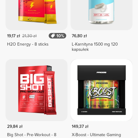
19,17 zł
21,30 zł
10%
76,80 zł
H2O Energy - 8 sticks
L-Karnityna 1500 mg 120
kapsułek
29,84 zł
149,37 zł
Big Shot - Pre-Workout - 8
X-Boost - Ultimate Gaming