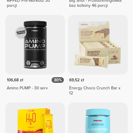
RIPPED Pre-Workout 30
Big Shot - Przedtreningówka
porcji
bez kofeiny 46 porcji
106,68 zł
30%
69,52 zł
Amino PUMP - 30 serv
Energy Choco Crunch Bar x
12