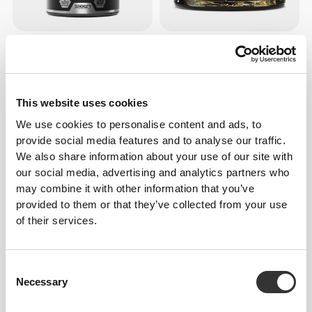
85,34 zł
55,45 zł
Amino Recovery 20 servings
Zero BCAA 150 g
This website uses cookies
We use cookies to personalise content and ads, to
provide social media features and to analyse our traffic.
We also share information about your use of our site with
our social media, advertising and analytics partners who
may combine it with other information that you’ve
provided to them or that they’ve collected from your use
of their services.
76,80 zł
110,95 zł
Amino Prime Caffeine Free
Creatyna GlycoFusion 300 g
Consent
20 Servings
Necessary
Selection