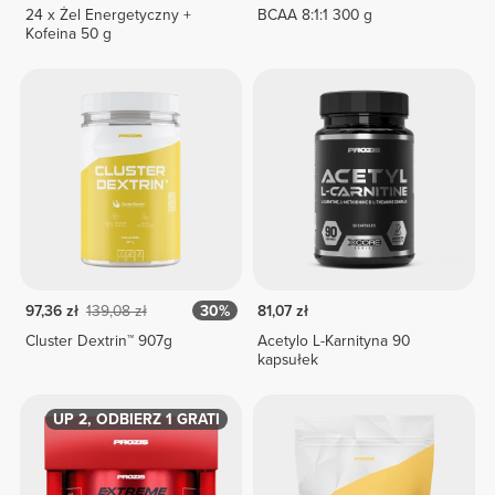
24 x Żel Energetyczny +
BCAA 8:1:1 300 g
Kofeina 50 g
97,36 zł
139,08 zł
30%
81,07 zł
Cluster Dextrin™ 907g
Acetylo L-Karnityna 90
kapsułek
KUP 2, ODBIERZ 1 GRATIS