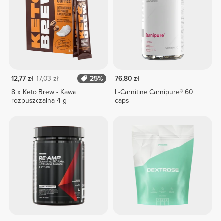
12,77 zł
17,03 zł
25%
76,80 zł
8 x Keto Brew - Kawa
L-Carnitine Carnipure® 60
rozpuszczalna 4 g
caps